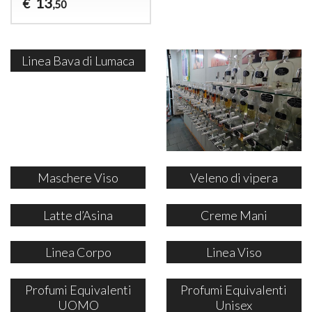
13
€
,50
Linea Bava di Lumaca
Maschere Viso
Veleno di vipera
Latte d’Asina
Creme Mani
Linea Corpo
Linea Viso
Profumi Equivalenti
Profumi Equivalenti
UOMO
Unisex