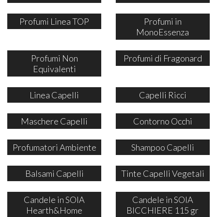
Profumi Linea TOP
Profumi in
MonoEssenza
Profumi Non
Profumi di Fragonard
Equivalenti
Linea Capelli
Capelli Ricci
Maschere Capelli
Contorno Occhi
Profumatori Ambiente
Shampoo Capelli
Balsami Capelli
Tinte Capelli Vegetali
Candele in SOIA
Candele in SOIA
Hearth&Home
BICCHIERE 115 gr