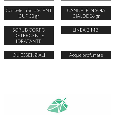
Candele in Soia SCENT
CANDELE IN SOIA
CUP 38 gr
CIALDE 26 gr
SCRUB CORPO
LINEA BIMBI
DETERGENTE
IDRATANTE
OLI ESSENZIALI
Acque profumate