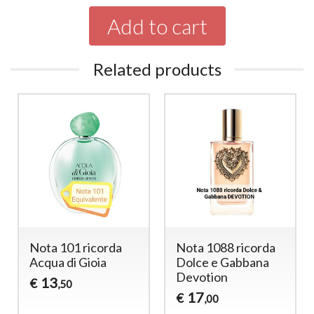
Add to cart
Related products
01 ricorda
Nota 1088 ricorda
Nota 120 
di Gioia
Dolce e Gabbana
Angel
Devotion
13
€
50
,50
17
€
,00