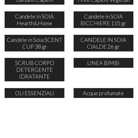
Candele in SOIA
Candele in SOIA
Hearth&Home
BICCHIERE 115 gr
Candele in Soia SCENT
CANDELE IN SOIA
CUP 38 gr
CIALDE 26 gr
SCRUB CORPO
LINEA BIMBI
DETERGENTE
IDRATANTE
OLI ESSENZIALI
Acque profumate