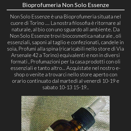
Bioprofumeria Non Solo Essenze
Non Solo Essenze è una Bioprofumeria situata nel
cuore di Torino .... La nostra filosofia è ritornare al
naturale, al bio con uno sguardo all ambiente. Da
Non Solo Essenze trovi biocosmetica naturale , oli
essenziali, saponi al taglio e confezionati, candele in
soia, Profumi alla spina (ricaricabili nello store di Via
Arsenale 42 a Torino) equivalenti e non in diversi
formati , Profumazioni per la casa prodotti con oli
essenziali e tanto altro... Acquistate nel nostro e-
shop o venite a trovarci nello store aperto con
orario continuato dal martedì al venerdì 10-19 e
sabato 10-13 15-19..