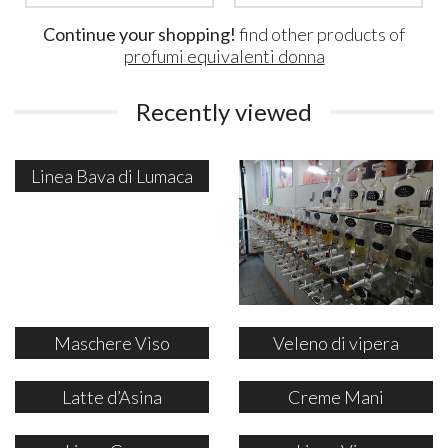
Continue your shopping!
find other products of
profumi equivalenti donna
Recently viewed
Linea Bava di Lumaca
Maschere Viso
Veleno di vipera
Latte d’Asina
Creme Mani