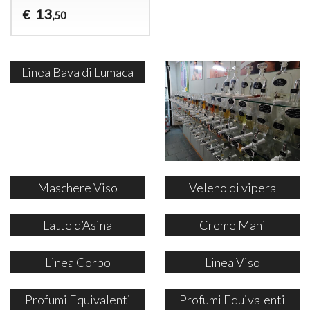
13
€
,50
Linea Bava di Lumaca
Maschere Viso
Veleno di vipera
Latte d’Asina
Creme Mani
Linea Corpo
Linea Viso
Profumi Equivalenti
Profumi Equivalenti