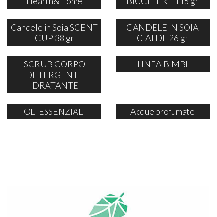
Hearth&Home
BICCHIERE 115 gr
Candele in Soia SCENT
CANDELE IN SOIA
CUP 38 gr
CIALDE 26 gr
SCRUB CORPO
LINEA BIMBI
DETERGENTE
IDRATANTE
OLI ESSENZIALI
Acque profumate