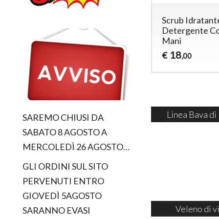
Scrub Idratant
Detergente Co
Mani
18
€
,00
Linea Bava di
SAREMO CHIUSI DA
SABATO 8 AGOSTO A
MERCOLEDÌ 26 AGOSTO…
GLI ORDINI SUL SITO
PERVENUTI ENTRO
GIOVEDÌ 5AGOSTO
Veleno di v
SARANNO EVASI