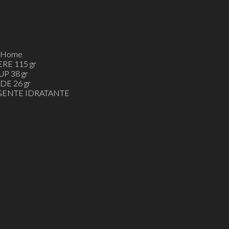
h&Home
ERE 115 gr
UP 38 gr
DE 26 gr
ENTE IDRATANTE