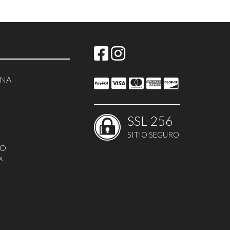
NNA
SSL-256
SITIO SEGURO
MO
x