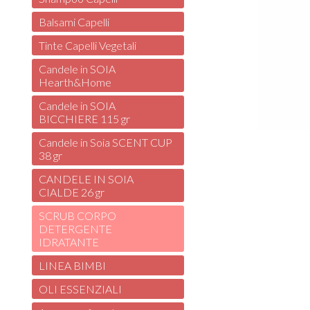
Balsami Capelli
Tinte Capelli Vegetali
Candele in SOIA
Hearth&Home
Candele in SOIA
BICCHIERE 115 gr
Candele in Soia SCENT CUP
38 gr
CANDELE IN SOIA
CIALDE 26 gr
SCRUB CORPO
DETERGENTE
IDRATANTE
LINEA BIMBI
OLI ESSENZIALI