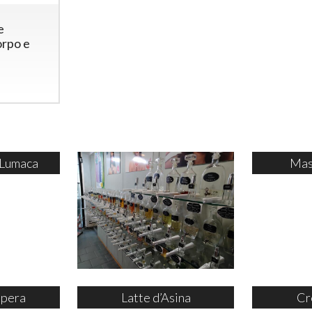
e
rpo e
 Lumaca
Mas
ipera
Latte d’Asina
Cr