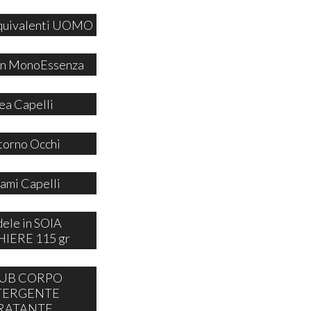
quivalenti UOMO
 in MonoEssenza
ea Capelli
orno Occhi
ami Capelli
ele in SOIA
IERE 115 gr
UB CORPO
TERGENTE
RATANTE