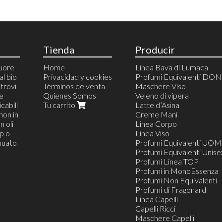
Tienda
Producir
cuore
Home
Linea Bava di Lumaca
al bio
Privacidad y cookies
Profumi Equivalenti DO
trovi
Términos de venta
Maschere Viso
 e
Quienes Somos
Veleno di vipera
cabili
Tu carrito
Latte d’Asina
non in
Creme Mani
n oli
Linea Corpo
op o
Linea Viso
inuato
Profumi Equivalenti UO
Profumi Equivalenti Unise
Profumi Linea TOP
Profumi in MonoEssenza
Profumi Non Equivalenti
Profumi di Fragonard
Linea Capelli
Capelli Ricci
Maschere Capelli