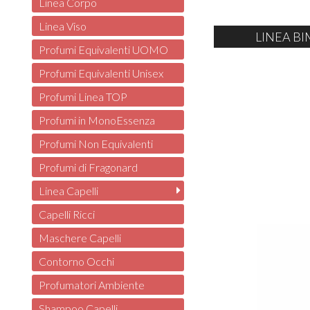
Linea Corpo
Linea Viso
LINEA BI
Profumi Equivalenti UOMO
Profumi Equivalenti Unisex
Profumi Linea TOP
Profumi in MonoEssenza
Profumi Non Equivalenti
Profumi di Fragonard
Linea Capelli
Capelli Ricci
Maschere Capelli
Contorno Occhi
Profumatori Ambiente
Shampoo Capelli