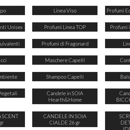
rpo
Linea Viso
Profumi E
nti Unisex
Profumi Linea TOP
Profumi
uivalenti
Profumi di Fragonard
Lin
icci
Maschere Capelli
Cont
mbiente
Shampoo Capelli
Bals
Vegetali
Candele in SOIA
Cand
Hearth&Home
BICCH
ia SCENT
CANDELE IN SOIA
SCR
gr
CIALDE 26 gr
DE
ID