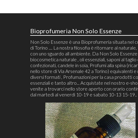
Bioprofumeria Non Solo Essenze
Non Solo Essenze è una Bioprofumeria situata nel 
di Torino .... La nostra filosofia è ritornare al naturale, 
con uno sguardo all ambiente. Da Non Solo Essenze 
biocosmetica naturale , oli essenziali, saponi al taglio
confezionati, candele in soia, Profumi alla spina (ricari
nello store di Via Arsenale 42 a Torino) equivalenti e 
diversi formati , Profumazioni per la casa prodotti co
essenziali e tanto altro... Acquistate nel nostro e-sh
venite a trovarci nello store aperto con orario cont
dal martedì al venerdì 10-19 e sabato 10-13 15-19..