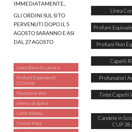
IMMEDIATAMENTE..
Linea Co
GLI ORDINI SUL SITO
PERVENUTI DOPO IL 5
Profumi Equivale
AGOSTO SARANNO E ASI
DAL 27 AGOSTO
Profumi Non Eq
Capelli R
Linea Bava di Lumaca
Profumatori A
Profumi Equivalenti
DONNA
Maschere Viso
Tinte Capelli 
Veleno di vipera
Latte d’Asina
Candele in So
Creme Mani
CUP 38 