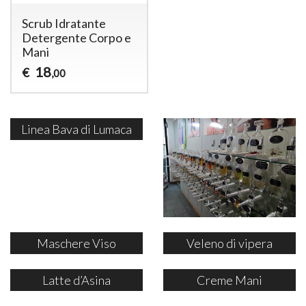
Scrub Idratante
Detergente Corpo e
Mani
18
€
,00
Linea Bava di Lumaca
Maschere Viso
Veleno di vipera
Latte d’Asina
Creme Mani