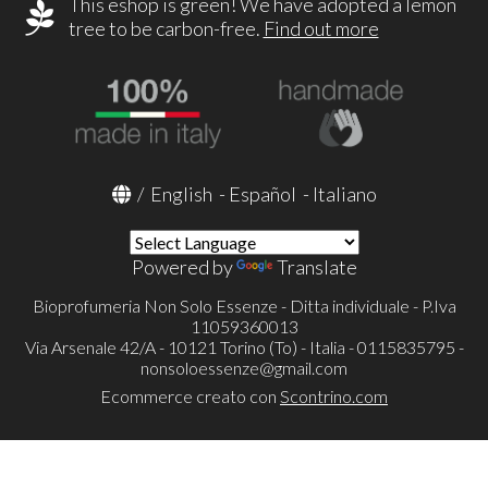
This eshop is green! We have adopted a lemon
tree to be carbon-free.
Find out more
/
English
-
Español
-
Italiano
Powered by
Translate
Bioprofumeria Non Solo Essenze - Ditta individuale - P.Iva
11059360013
Via Arsenale 42/A - 10121 Torino (To) - Italia - 0115835795 -
nonsoloessenze@gmail.com
Ecommerce creato con
Scontrino.com