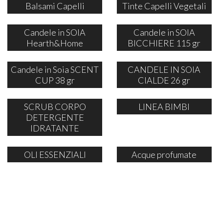
Balsami Capelli
Tinte Capelli Vegetali
Candele in SOIA
Candele in SOIA
Hearth&Home
BICCHIERE 115 gr
Candele in Soia SCENT
CANDELE IN SOIA
CUP 38 gr
CIALDE 26 gr
SCRUB CORPO
LINEA BIMBI
DETERGENTE
IDRATANTE
OLI ESSENZIALI
Acque profumate