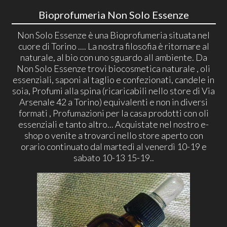
Bioprofumeria Non Solo Essenze
Non Solo Essenze è una Bioprofumeria situata nel
cuore di Torino .... La nostra filosofia è ritornare al
naturale, al bio con uno sguardo all ambiente. Da
Non Solo Essenze trovi biocosmetica naturale , oli
essenziali, saponi al taglio e confezionati, candele in
soia, Profumi alla spina (ricaricabili nello store di Via
Arsenale 42 a Torino) equivalenti e non in diversi
formati , Profumazioni per la casa prodotti con oli
essenziali e tanto altro... Acquistate nel nostro e-
shop o venite a trovarci nello store aperto con
orario continuato dal martedì al venerdì 10-19 e
sabato 10-13 15-19..