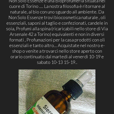
Non Solo Essenze è una Bioprofumeria situata nel
cuore di Torino .... La nostra filosofia è ritornare al
naturale, al bio con uno sguardo all ambiente. Da
Non Solo Essenze trovi biocosmetica naturale , oli
essenziali, saponi al taglio e confezionati, candele in
soia, Profumi alla spina (ricaricabili nello store di Via
Arsenale 42 a Torino) equivalenti e non in diversi
formati , Profumazioni per la casa prodotti con oli
essenziali e tanto altro... Acquistate nel nostro e-
shop o venite a trovarci nello store aperto con
orario continuato dal martedì al venerdì 10-19 e
sabato 10-13 15-19..