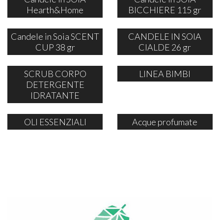
Hearth&Home
BICCHIERE 115 gr
Candele in Soia SCENT
CANDELE IN SOIA
CUP 38 gr
CIALDE 26 gr
SCRUB CORPO
LINEA BIMBI
DETERGENTE
IDRATANTE
OLI ESSENZIALI
Acque profumate