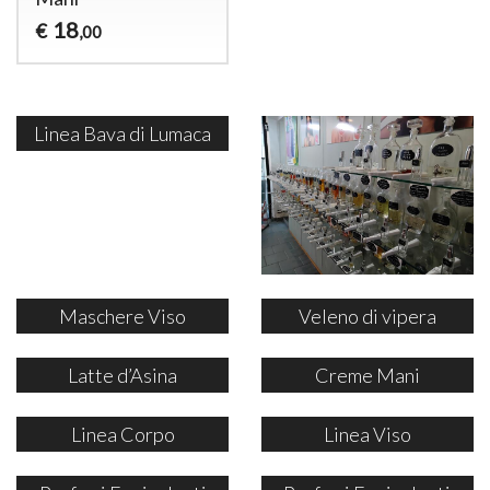
18
€
,00
Linea Bava di Lumaca
Maschere Viso
Veleno di vipera
Latte d’Asina
Creme Mani
Linea Corpo
Linea Viso