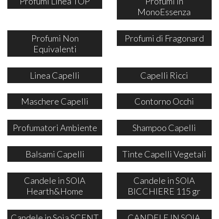
Profumi Linea TOP
Profumi in
MonoEssenza
Profumi Non
Profumi di Fragonard
Equivalenti
Linea Capelli
Capelli Ricci
Maschere Capelli
Contorno Occhi
Profumatori Ambiente
Shampoo Capelli
Balsami Capelli
Tinte Capelli Vegetali
Candele in SOIA
Candele in SOIA
Hearth&Home
BICCHIERE 115 gr
Candele in Soia SCENT
CANDELE IN SOIA