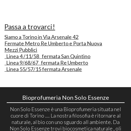
Passa a trovarci!
Siamo a Torino in Via Arsenale 42
Fermate Metro Re Umberto e Porta Nuova
Mezzi Pubblici
Linea 4 /11/58 fermata San Quintino
Linea 9/68/67 fermata Re Umberto
Linea 55/57/15 fermata Arsenale
Bioprofumeria Non Solo Essenze
Non Solo Essenze è una Bioprofumeria situata nel
cuore di Torino .... La nostra filosofia è ritornare al
naturale, al bio con uno sguardo all ambiente. Da
Non Solo Essenze trovi biocosmetica naturale , oli