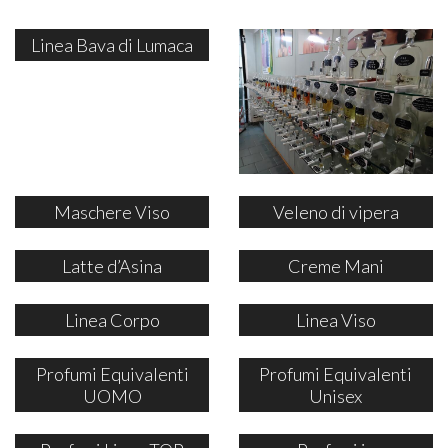
Linea Bava di Lumaca
Maschere Viso
Veleno di vipera
Latte d’Asina
Creme Mani
Linea Corpo
Linea Viso
Profumi Equivalenti
Profumi Equivalenti
UOMO
Unisex