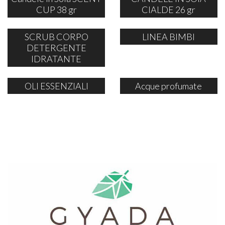
CUP 38 gr
CIALDE 26 gr
SCRUB CORPO
LINEA BIMBI
DETERGENTE
IDRATANTE
OLI ESSENZIALI
Acque profumate