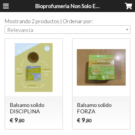
Bioprofumeria Non Solo Essenze
Mostrando 2 productos | Ordenar por:
Relevancia
Balsamo solido
Balsamo solido
DISCIPLINA
FORZA
9
9
€
€
,80
,80