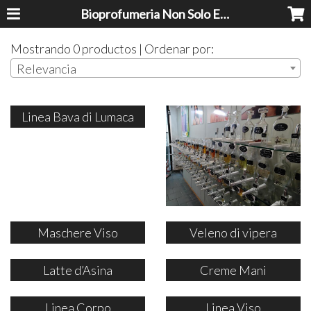
Bioprofumeria Non Solo Essenze
Mostrando 0 productos | Ordenar por:
Relevancia
Linea Bava di Lumaca
Maschere Viso
Veleno di vipera
Latte d’Asina
Creme Mani
Linea Corpo
Linea Viso