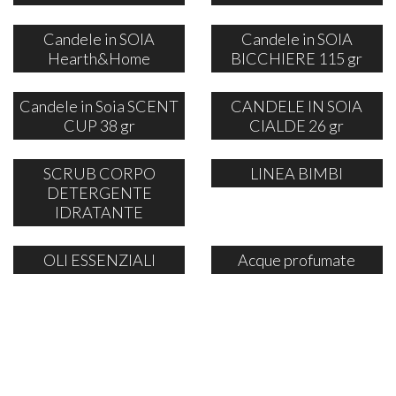
Candele in SOIA
Candele in SOIA
Hearth&Home
BICCHIERE 115 gr
Candele in Soia SCENT
CANDELE IN SOIA
CUP 38 gr
CIALDE 26 gr
SCRUB CORPO
LINEA BIMBI
DETERGENTE
IDRATANTE
OLI ESSENZIALI
Acque profumate