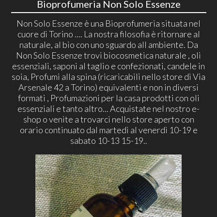
Bioprofumeria Non Solo Essenze
Non Solo Essenze è una Bioprofumeria situata nel
cuore di Torino .... La nostra filosofia è ritornare al
naturale, al bio con uno sguardo all ambiente. Da
Non Solo Essenze trovi biocosmetica naturale , oli
essenziali, saponi al taglio e confezionati, candele in
soia, Profumi alla spina (ricaricabili nello store di Via
Arsenale 42 a Torino) equivalenti e non in diversi
formati , Profumazioni per la casa prodotti con oli
essenziali e tanto altro... Acquistate nel nostro e-
shop o venite a trovarci nello store aperto con
orario continuato dal martedì al venerdì 10-19 e
sabato 10-13 15-19..