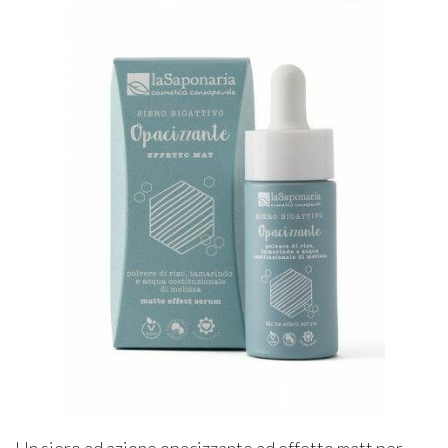
Un siero ad azione opacizzante ad effetto matt per