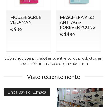
MOUSSE SCRUB
MASCHERA VISO
VISO-MANI
ANTI AGE-
FOREVER YOUNG
9
€
,90
14
€
,90
¡Continúa comprando!
encuentre otros productos en
la sección
linea viso
o de
La Saponaria
Visto recientemente
Linea Bava di Lumaca