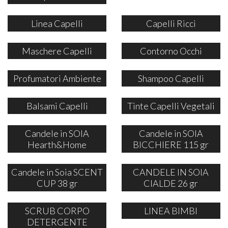
Linea Capelli
Capelli Ricci
Maschere Capelli
Contorno Occhi
Profumatori Ambiente
Shampoo Capelli
Balsami Capelli
Tinte Capelli Vegetali
Candele in SOIA
Candele in SOIA
Hearth&Home
BICCHIERE 115 gr
Candele in Soia SCENT
CANDELE IN SOIA
CUP 38 gr
CIALDE 26 gr
SCRUB CORPO
LINEA BIMBI
DETERGENTE