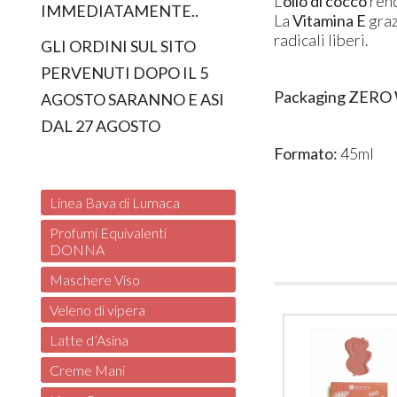
L’
olio di cocco
ren
IMMEDIATAMENTE..
La
Vitamina E
graz
radicali liberi.
GLI ORDINI SUL SITO
PERVENUTI DOPO IL 5
Packaging ZERO
AGOSTO SARANNO E ASI
DAL 27 AGOSTO
Formato:
45ml
Linea Bava di Lumaca
Profumi Equivalenti
DONNA
Maschere Viso
Veleno di vipera
Latte d’Asina
Creme Mani