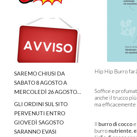
Hip Hip Burro farà
SAREMO CHIUSI DA
SABATO 8 AGOSTO A
Soffice e profuma
MERCOLEDÌ 26 AGOSTO…
anche il trucco pi
GLI ORDINI SUL SITO
ma efficacemente 
PERVENUTI ENTRO
GIOVEDÌ 5AGOSTO
Il
burro di cocco
e
burro
nutriente
,
e
SARANNO EVASI