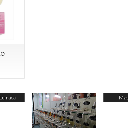
RO
E
 Lumaca
Mas