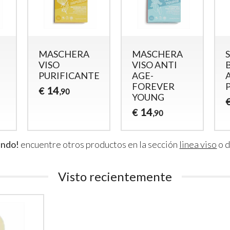
MASCHERA
MASCHERA
SIERO
VISO
VISO ANTI
BIOATT
PURIFICANTE
AGE-
ANTI-
FOREVER
POLLUT
14
€
,90
YOUNG
14
€
,90
14
€
,90
ando!
encuentre otros productos en la sección
linea viso
o 
Visto recientemente