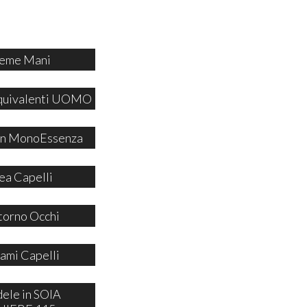
eme Mani
quivalenti UOMO
 in MonoEssenza
ea Capelli
orno Occhi
ami Capelli
ele in SOIA