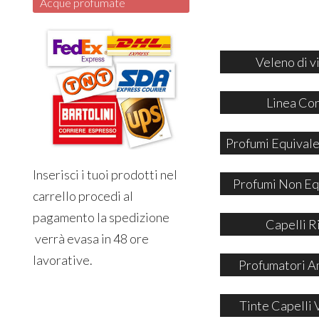
Acque profumate
Veleno di v
Linea Co
Profumi Equivale
Inserisci i tuoi prodotti nel
Profumi Non Eq
carrello procedi al
pagamento la spedizione
Capelli R
verrà evasa in 48 ore
lavorative.
Profumatori A
Tinte Capelli 