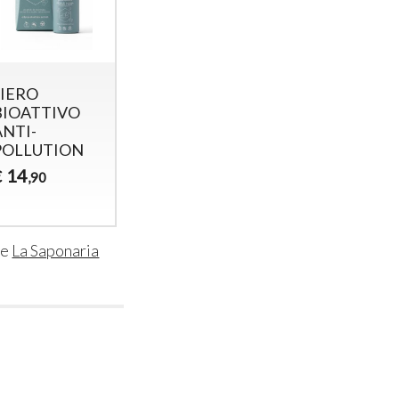
SIERO
SIERO
IVO
BIOATTIVO
BIOATTIVO
ANTI-
OPACIZZANTE
ION
IMPERFEZIONI
14
€
,90
14
€
,90
de
La Saponaria