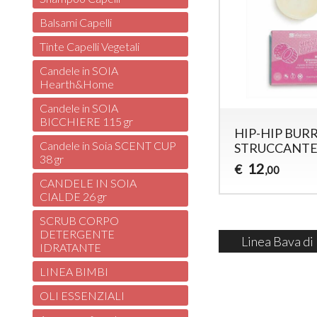
Balsami Capelli
Tinte Capelli Vegetali
Candele in SOIA
Hearth&Home
Candele in SOIA
BICCHIERE 115 gr
HIP-HIP BUR
Candele in Soia SCENT CUP
STRUCCANT
38 gr
12
€
,00
CANDELE IN SOIA
CIALDE 26 gr
SCRUB CORPO
DETERGENTE
Linea Bava di
IDRATANTE
LINEA BIMBI
OLI ESSENZIALI