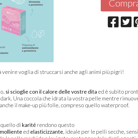
Compr
 venire voglia di struccarsi anche agli animi più pigri!
to,
si scioglie con il calore delle vostre dita
ed è subito pron
ù dark. Una coccola che idrata la vostra pelle mentre rimuo
anche il make-up più folle, compreso quello waterproof.
 quello di
karité
rendono questo
molliente
ed
elasticizzante
, ideale per le pelli secche, sens