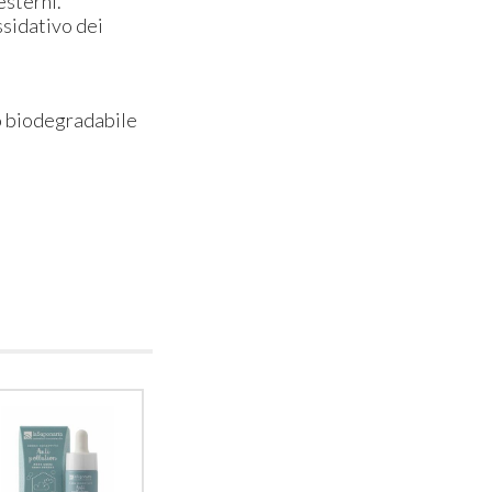
esterni.
ssidativo dei
no biodegradabile