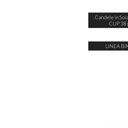
Candele in So
CUP 38 
LINEA BI