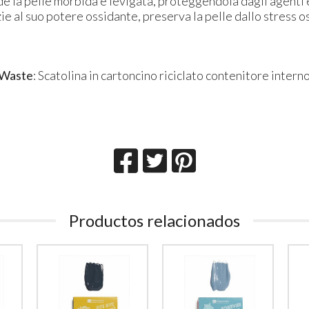
de la pelle morbida e levigata, proteggendola dagli agenti 
ie al suo potere ossidante, preserva la pelle dallo stress o
 Waste
: Scatolina in cartoncino riciclato contenitore inter
Productos relacionados