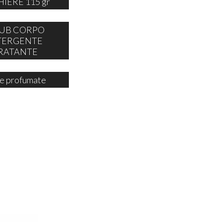
IERE 115 gr
UB CORPO
TERGENTE
RATANTE
e profumate