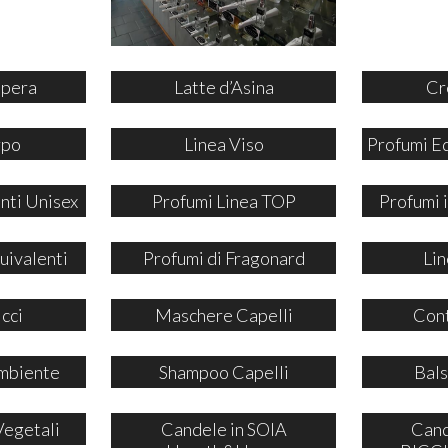
ipera
Latte d’Asina
Cr
rpo
Linea Viso
Profumi E
nti Unisex
Profumi Linea TOP
Profumi
uivalenti
Profumi di Fragonard
Lin
icci
Maschere Capelli
Cont
mbiente
Shampoo Capelli
Bals
Vegetali
Candele in SOIA
Cand