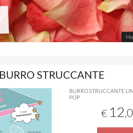
Ho
P BURRO STRUCCANTE
BURRO
STRUCCANTE
LI
POP
12
,
€