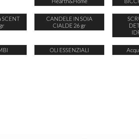
Hearth&Home
BICCH
ia SCENT
CANDELE IN SOIA
SCR
gr
CIALDE 26 gr
DE
ID
MBI
OLI ESSENZIALI
Acqu