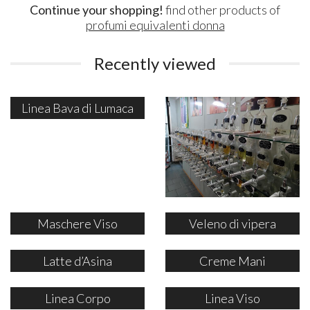
Continue your shopping!
find other products of
profumi equivalenti donna
Recently viewed
Linea Bava di Lumaca
Maschere Viso
Veleno di vipera
Latte d’Asina
Creme Mani
Linea Corpo
Linea Viso