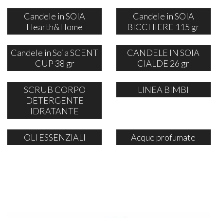
Candele in SOIA
Candele in SOIA
Hearth&Home
BICCHIERE 115 gr
Candele in Soia SCENT
CANDELE IN SOIA
CUP 38 gr
CIALDE 26 gr
SCRUB CORPO
LINEA BIMBI
DETERGENTE
IDRATANTE
OLI ESSENZIALI
Acque profumate