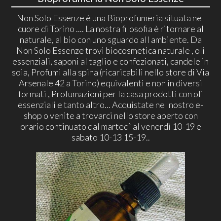
Non Solo Essenze è una Bioprofumeria situata nel
cuore di Torino .... La nostra filosofia è ritornare al
naturale, al bio con uno sguardo all ambiente. Da
Non Solo Essenze trovi biocosmetica naturale , oli
essenziali, saponi al taglio e confezionati, candele in
soia, Profumi alla spina (ricaricabili nello store di Via
Arsenale 42 a Torino) equivalenti e non in diversi
formati , Profumazioni per la casa prodotti con oli
essenziali e tanto altro... Acquistate nel nostro e-
shop o venite a trovarci nello store aperto con
orario continuato dal martedì al venerdì 10-19 e
sabato 10-13 15-19..