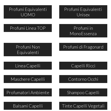
Profumi Equivalenti
Profumi Equivalenti
UOMO
Unisex
Profumi Linea TOP
Profumi in
MonoEssenza
Profumi Non
Profumi di Fragonard
Equivalenti
Linea Capelli
Capelli Ricci
Maschere Capelli
Contorno Occhi
Profumatori Ambiente
Shampoo Capelli
Balsami Capelli
Tinte Capelli Vegetali