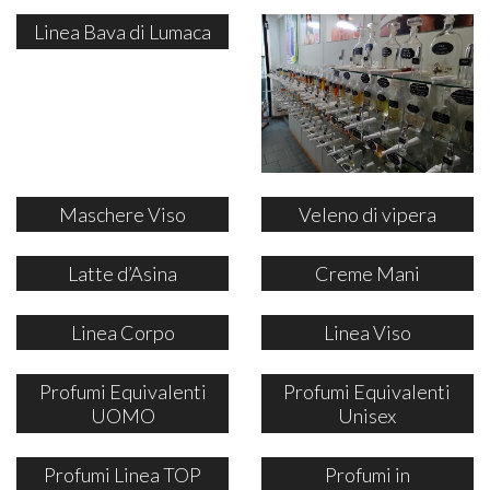
Linea Bava di Lumaca
Maschere Viso
Veleno di vipera
Latte d’Asina
Creme Mani
Linea Corpo
Linea Viso
Profumi Equivalenti
Profumi Equivalenti
UOMO
Unisex
Profumi Linea TOP
Profumi in