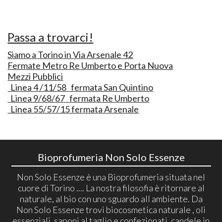
Passa a trovarci!
Siamo a Torino in Via Arsenale 42
Fermate Metro Re Umberto e Porta Nuova
Mezzi Pubblici
Linea 4 /11/58 fermata San Quintino
Linea 9/68/67 fermata Re Umberto
Linea 55/57/15 fermata Arsenale
Bioprofumeria Non Solo Essenze
Non Solo Essenze è una Bioprofumeria situata nel
cuore di Torino .... La nostra filosofia è ritornare al
naturale, al bio con uno sguardo all ambiente. Da
Non Solo Essenze trovi biocosmetica naturale , oli
essenziali, saponi al taglio e confezionati, candele in