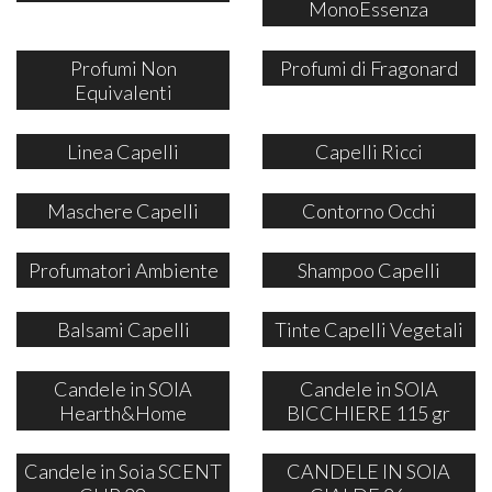
MonoEssenza
Profumi Non
Profumi di Fragonard
Equivalenti
Linea Capelli
Capelli Ricci
Maschere Capelli
Contorno Occhi
Profumatori Ambiente
Shampoo Capelli
Balsami Capelli
Tinte Capelli Vegetali
Candele in SOIA
Candele in SOIA
Hearth&Home
BICCHIERE 115 gr
Candele in Soia SCENT
CANDELE IN SOIA