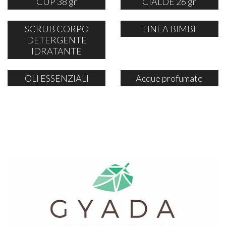
CUP 38 gr
CIALDE 26 gr
SCRUB CORPO
LINEA BIMBI
DETERGENTE
IDRATANTE
OLI ESSENZIALI
Acque profumate