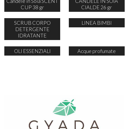
Candele in Soia SCENT
CANDELE IN SOIA
CUP 38 gr
CIALDE 26 gr
SCRUB CORPO
LINEA BIMBI
DETERGENTE
IDRATANTE
OLI ESSENZIALI
Acque profumate