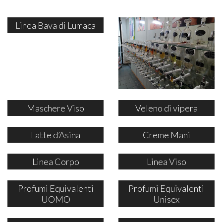
Linea Bava di Lumaca
Maschere Viso
Veleno di vipera
Latte d’Asina
Creme Mani
Linea Corpo
Linea Viso
Profumi Equivalenti
Profumi Equivalenti
UOMO
Unisex