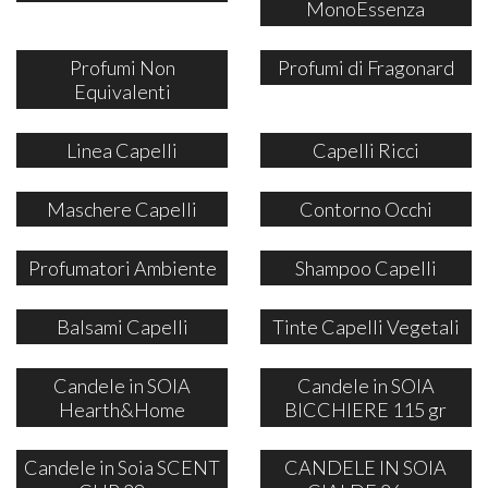
MonoEssenza
Profumi Non
Profumi di Fragonard
Equivalenti
Linea Capelli
Capelli Ricci
Maschere Capelli
Contorno Occhi
Profumatori Ambiente
Shampoo Capelli
Balsami Capelli
Tinte Capelli Vegetali
Candele in SOIA
Candele in SOIA
Hearth&Home
BICCHIERE 115 gr
Candele in Soia SCENT
CANDELE IN SOIA