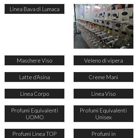
Linea Bava di Lumaca
Maschere Viso
Veleno di vipera
Latte d’Asina
Creme Mani
Linea Corpo
Linea Viso
Profumi Equivalenti
Profumi Equivalenti
UOMO
Unisex
Profumi Linea TOP
Profumi in