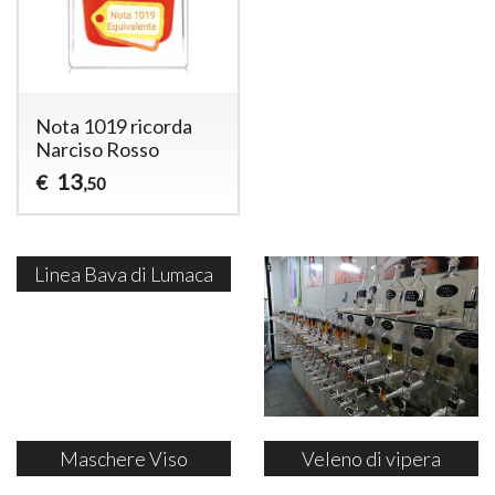
Nota 1019 ricorda
Narciso Rosso
13
€
,50
Linea Bava di Lumaca
Maschere Viso
Veleno di vipera