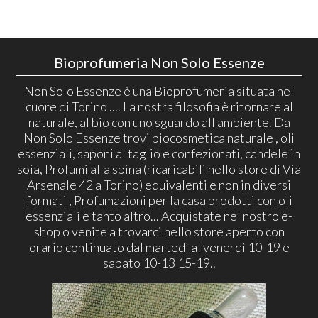
Bioprofumeria Non Solo Essenze
Non Solo Essenze è una Bioprofumeria situata nel
cuore di Torino .... La nostra filosofia è ritornare al
naturale, al bio con uno sguardo all ambiente. Da
Non Solo Essenze trovi biocosmetica naturale , oli
essenziali, saponi al taglio e confezionati, candele in
soia, Profumi alla spina (ricaricabili nello store di Via
Arsenale 42 a Torino) equivalenti e non in diversi
formati , Profumazioni per la casa prodotti con oli
essenziali e tanto altro... Acquistate nel nostro e-
shop o venite a trovarci nello store aperto con
orario continuato dal martedì al venerdì 10-19 e
sabato 10-13 15-19..