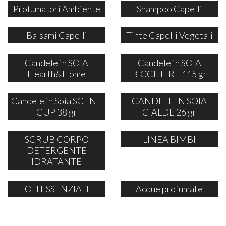
Profumatori Ambiente
Shampoo Capelli
Balsami Capelli
Tinte Capelli Vegetali
Candele in SOIA
Candele in SOIA
Hearth&Home
BICCHIERE 115 gr
Candele in Soia SCENT
CANDELE IN SOIA
CUP 38 gr
CIALDE 26 gr
SCRUB CORPO
LINEA BIMBI
DETERGENTE
IDRATANTE
OLI ESSENZIALI
Acque profumate