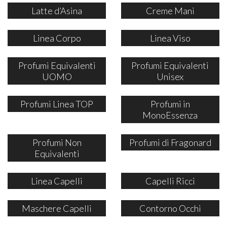
Latte d’Asina
Creme Mani
Linea Corpo
Linea Viso
Profumi Equivalenti
Profumi Equivalenti
UOMO
Unisex
Profumi Linea TOP
Profumi in
MonoEssenza
Profumi Non
Profumi di Fragonard
Equivalenti
Linea Capelli
Capelli Ricci
Maschere Capelli
Contorno Occhi