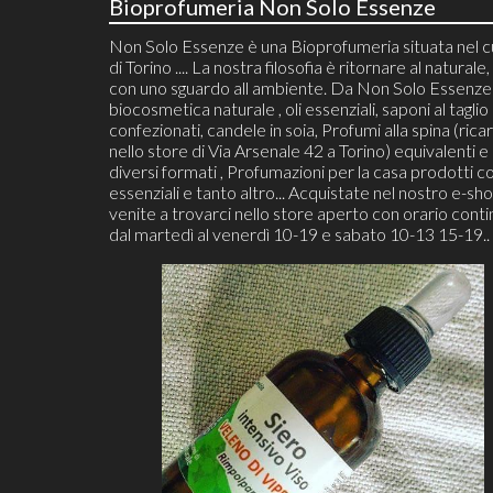
Bioprofumeria Non Solo Essenze
Non Solo Essenze è una Bioprofumeria situata nel 
di Torino .... La nostra filosofia è ritornare al naturale, 
con uno sguardo all ambiente. Da Non Solo Essenze 
biocosmetica naturale , oli essenziali, saponi al taglio
confezionati, candele in soia, Profumi alla spina (ricari
nello store di Via Arsenale 42 a Torino) equivalenti e 
diversi formati , Profumazioni per la casa prodotti co
essenziali e tanto altro... Acquistate nel nostro e-sh
venite a trovarci nello store aperto con orario cont
dal martedì al venerdì 10-19 e sabato 10-13 15-19..