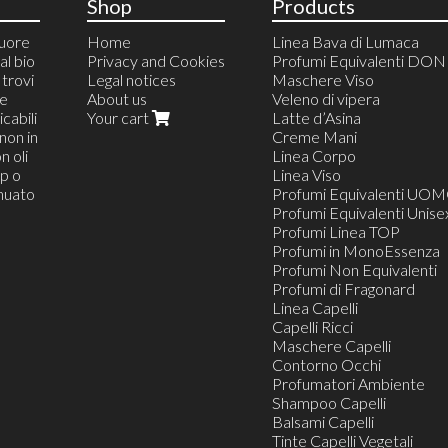
Shop
Products
cuore
Home
Linea Bava di Lumaca
al bio
Privacy and Cookies
Profumi Equivalenti DO
trovi
Legal notices
Maschere Viso
 e
About us
Veleno di vipera
cabili
Your cart
Latte d’Asina
non in
Creme Mani
n oli
Linea Corpo
op o
Linea Viso
inuato
Profumi Equivalenti UO
Profumi Equivalenti Unise
Profumi Linea TOP
Profumi in MonoEssenza
Profumi Non Equivalenti
Profumi di Fragonard
Linea Capelli
Capelli Ricci
Maschere Capelli
Contorno Occhi
Profumatori Ambiente
Shampoo Capelli
Balsami Capelli
Tinte Capelli Vegetali