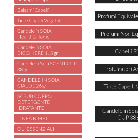
Balsami Capelli
Profumi Equivale
Tinte Capelli Vegetali
Candele in SOIA
Profumi Non Eq
Hearth&Home
Candele in SOIA
Capelli R
BICCHIERE 115 gr
Candele in Soia SCENT CUP
Profumatori A
38 gr
CANDELE IN SOIA
CIALDE 26 gr
Tinte Capelli 
SCRUB CORPO
DETERGENTE
IDRATANTE
Candele in So
CUP 38 
LINEA BIMBI
OLI ESSENZIALI