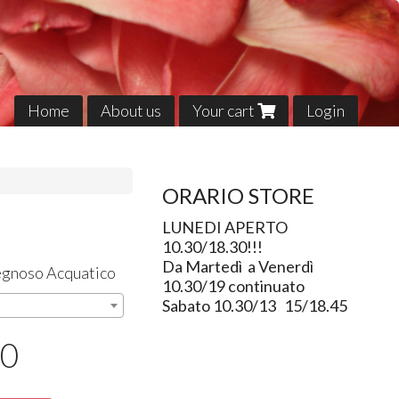
Home
About us
Your cart
Login
ORARIO STORE
LUNEDI APERTO
10.30/18.30!!!
Da Martedì a Venerdì
Legnoso Acquatico
10.30/19 continuato
Sabato 10.30/13 15/18.45
50