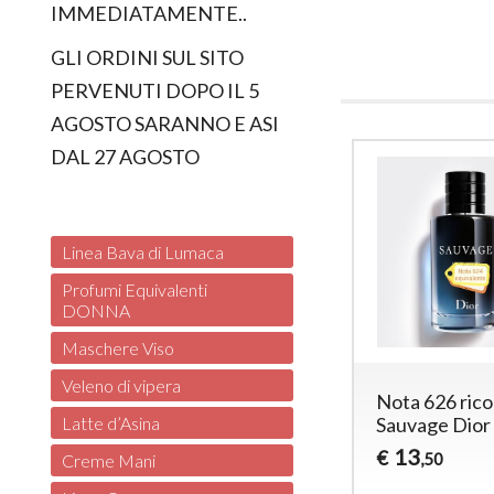
IMMEDIATAMENTE..
GLI ORDINI SUL SITO
PERVENUTI DOPO IL 5
AGOSTO SARANNO E ASI
DAL 27 AGOSTO
Linea Bava di Lumaca
Profumi Equivalenti
DONNA
Maschere Viso
Veleno di vipera
Nota 626 ric
Sauvage Dior
Latte d’Asina
13
€
,50
Creme Mani