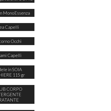
 in MonoEssenza
ea Capelli
orno Occhi
ami Capelli
ele in SOIA
IERE 115 gr
UB CORPO
TERGENTE
RATANTE