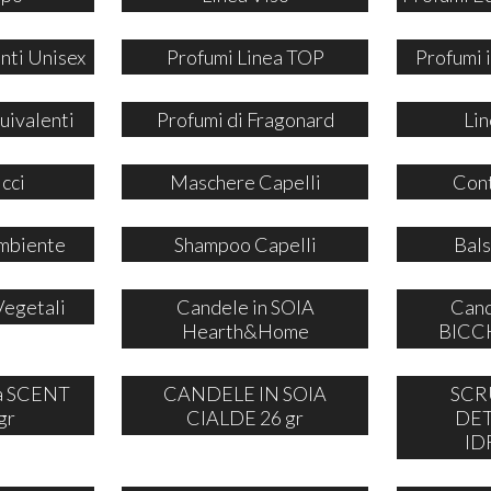
nti Unisex
Profumi Linea TOP
Profumi
uivalenti
Profumi di Fragonard
Lin
icci
Maschere Capelli
Cont
mbiente
Shampoo Capelli
Bals
Vegetali
Candele in SOIA
Cand
Hearth&Home
BICCH
ia SCENT
CANDELE IN SOIA
SCR
gr
CIALDE 26 gr
DE
ID