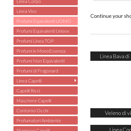
Linea Corpo
Linea Viso
Continue your sh
Profumi Equivalenti UOMO
Profumi Equivalenti Unisex
Profumi Linea TOP
Profumi in MonoEssenza
Linea Bava di
Profumi Non Equivalenti
Profumi di Fragonard
Linea Capelli
Capelli Ricci
Maschere Capelli
Contorno Occhi
Veleno di v
Profumatori Ambiente
Linea Co
Shampoo Capelli