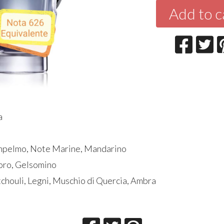
Add to c
a
ompelmo, Note Marine, Mandarino
loro, Gelsomino
tchouli, Legni, Muschio di Quercia, Ambra