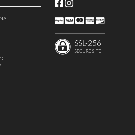
NNA
SSL-256
SECURE SITE
MO
x