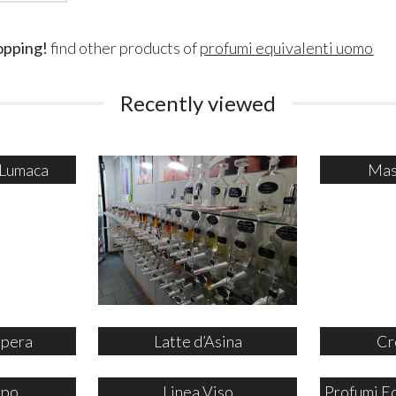
opping!
find other products of
profumi equivalenti uomo
Recently viewed
 Lumaca
Mas
ipera
Latte d’Asina
Cr
rpo
Linea Viso
Profumi E