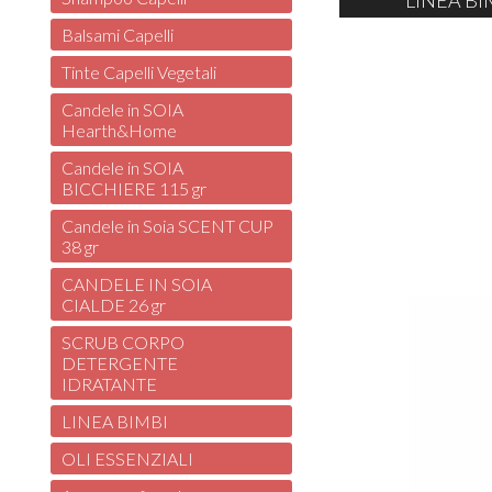
LINEA BI
Balsami Capelli
Tinte Capelli Vegetali
Candele in SOIA
Hearth&Home
Candele in SOIA
BICCHIERE 115 gr
Candele in Soia SCENT CUP
38 gr
CANDELE IN SOIA
CIALDE 26 gr
SCRUB CORPO
DETERGENTE
IDRATANTE
LINEA BIMBI
OLI ESSENZIALI