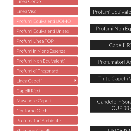
Linea Corpo
Linea Viso
Profumi Equivale
Profumi Equivalenti UOMO
Profumi Non Eq
Profumi Equivalenti Unisex
Profumi Linea TOP
Capelli R
Profumi in MonoEssenza
Profumi Non Equivalenti
Profumatori A
Profumi di Fragonard
Tinte Capelli 
Linea Capelli
Capelli Ricci
Maschere Capelli
Candele in So
CUP 38 
Contorno Occhi
Profumatori Ambiente
Shampoo Capelli