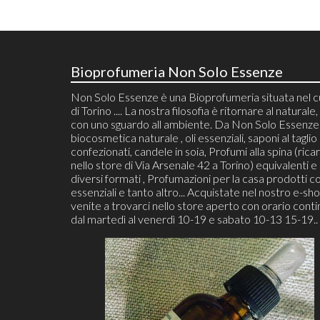
Bioprofumeria Non Solo Essenze
Non Solo Essenze è una Bioprofumeria situata nel 
di Torino .... La nostra filosofia è ritornare al naturale, 
con uno sguardo all ambiente. Da Non Solo Essenze 
biocosmetica naturale , oli essenziali, saponi al taglio
confezionati, candele in soia, Profumi alla spina (ricari
nello store di Via Arsenale 42 a Torino) equivalenti e 
diversi formati , Profumazioni per la casa prodotti co
essenziali e tanto altro... Acquistate nel nostro e-sh
venite a trovarci nello store aperto con orario cont
dal martedì al venerdì 10-19 e sabato 10-13 15-19..