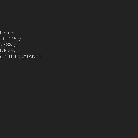
h&Home
ERE 115 gr
UP 38 gr
DE 26 gr
ENTE IDRATANTE