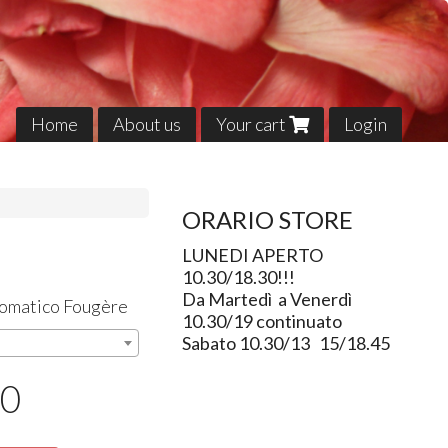
Home
About us
Your cart
Login
ORARIO STORE
LUNEDI APERTO
10.30/18.30!!!
Da Martedì a Venerdì
romatico Fougère
10.30/19 continuato
Sabato 10.30/13 15/18.45
50