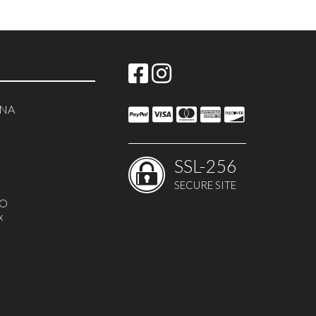
NNA
SSL-256
SECURE SITE
MO
x