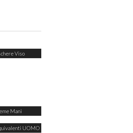
chere Viso
eme Mani
quivalenti UOMO