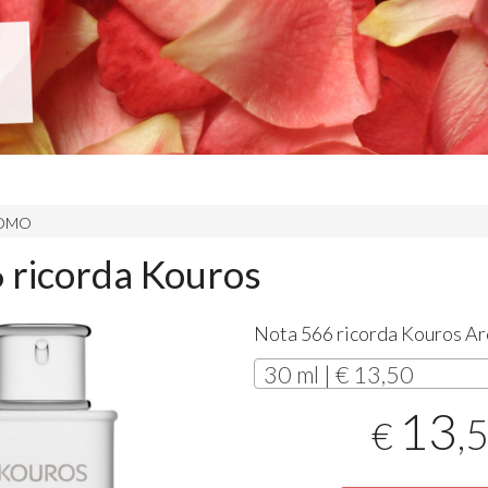
 UOMO
 ricorda Kouros
Nota 566 ricorda Kouros A
30 ml | € 13,50
13
,
€