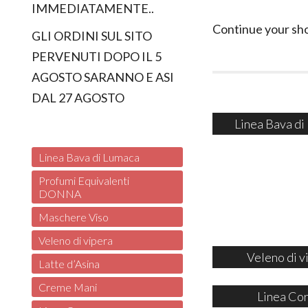
IMMEDIATAMENTE..
Continue your sh
GLI ORDINI SUL SITO
PERVENUTI DOPO IL 5
AGOSTO SARANNO E ASI
DAL 27 AGOSTO
Linea Bava di
Linea Bava di Lumaca
Profumi Equivalenti
DONNA
Maschere Viso
Veleno di vipera
Veleno di v
Latte d’Asina
Creme Mani
Linea Co