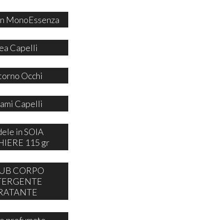
 in MonoEssenza
ea Capelli
orno Occhi
ami Capelli
ele in SOIA
IERE 115 gr
UB CORPO
TERGENTE
RATANTE