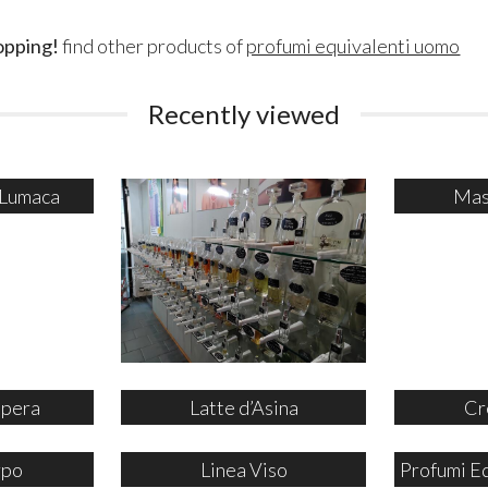
opping!
find other products of
profumi equivalenti uomo
Recently viewed
 Lumaca
Mas
ipera
Latte d’Asina
Cr
rpo
Linea Viso
Profumi E