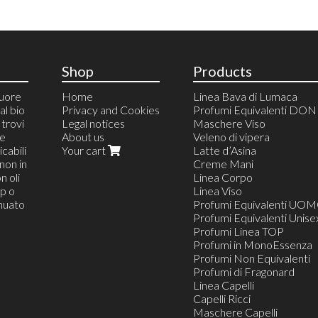
Shop
Products
cuore
Home
Linea Bava di Lumaca
al bio
Privacy and Cookies
Profumi Equivalenti DO
trovi
Legal notices
Maschere Viso
 e
About us
Veleno di vipera
cabili
Your cart
Latte d’Asina
non in
Creme Mani
n oli
Linea Corpo
op o
Linea Viso
inuato
Profumi Equivalenti UO
Profumi Equivalenti Unise
Profumi Linea TOP
Profumi in MonoEssenza
Profumi Non Equivalenti
Profumi di Fragonard
Linea Capelli
Capelli Ricci
Maschere Capelli