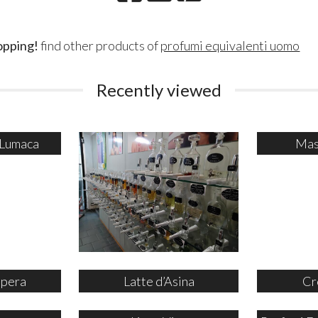
opping!
find other products of
profumi equivalenti uomo
Recently viewed
 Lumaca
Mas
ipera
Latte d’Asina
Cr