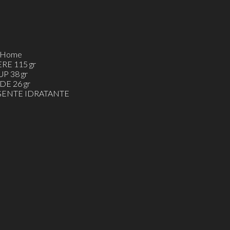
h&Home
ERE 115 gr
UP 38 gr
DE 26 gr
ENTE IDRATANTE