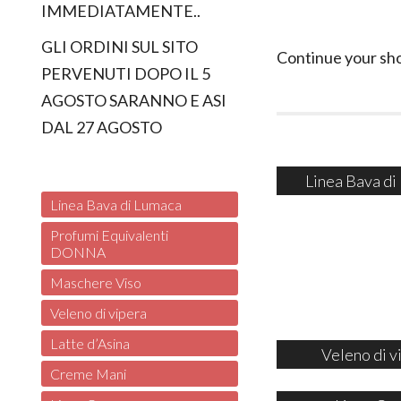
IMMEDIATAMENTE..
GLI ORDINI SUL SITO
Continue your sh
PERVENUTI DOPO IL 5
AGOSTO SARANNO E ASI
DAL 27 AGOSTO
Linea Bava di
Linea Bava di Lumaca
Profumi Equivalenti
DONNA
Maschere Viso
Veleno di vipera
Latte d’Asina
Veleno di v
Creme Mani