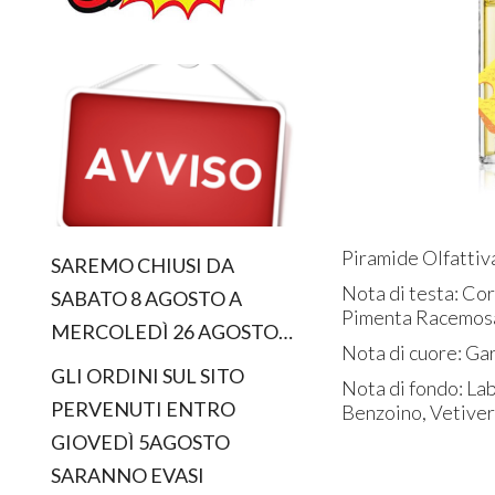
Piramide Olfatti
SAREMO CHIUSI DA
Nota di testa: Co
SABATO 8 AGOSTO A
Pimenta Racemos
MERCOLEDÌ 26 AGOSTO…
Nota di cuore: Gar
GLI ORDINI SUL SITO
Nota di fondo: La
PERVENUTI ENTRO
Benzoino, Vetiver
GIOVEDÌ 5AGOSTO
SARANNO EVASI