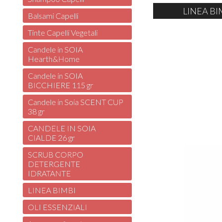
LINEA BI
Balsami Capelli
Tinte Capelli Vegetali
Candele in SOIA
Hearth&Home
Candele in SOIA
BICCHIERE 115 gr
Candele in Soia SCENT CUP
38 gr
CANDELE IN SOIA
CIALDE 26 gr
SCRUB CORPO
DETERGENTE
IDRATANTE
LINEA BIMBI
OLI ESSENZIALI