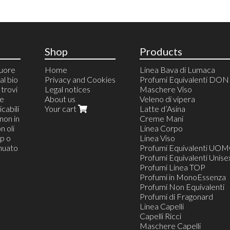
Shop
Products
cuore
Home
Linea Bava di Lumaca
al bio
Privacy and Cookies
Profumi Equivalenti DO
trovi
Legal notices
Maschere Viso
 e
About us
Veleno di vipera
cabili
Your cart
Latte d’Asina
non in
Creme Mani
n oli
Linea Corpo
op o
Linea Viso
inuato
Profumi Equivalenti UO
Profumi Equivalenti Unise
Profumi Linea TOP
Profumi in MonoEssenza
Profumi Non Equivalenti
Profumi di Fragonard
Linea Capelli
Capelli Ricci
Maschere Capelli