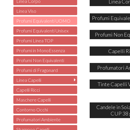
Linea Co
Linea Corpo
Linea Viso
Profumi Equivale
Profumi Equivalenti UOMO
Profumi Equivalenti Unisex
Profumi Non Eq
Profumi Linea TOP
Profumi in MonoEssenza
Capelli R
Profumi Non Equivalenti
Profumatori A
Profumi di Fragonard
Linea Capelli
Tinte Capelli 
Capelli Ricci
Maschere Capelli
Candele in So
Contorno Occhi
CUP 38 
Profumatori Ambiente
Shampoo Capelli