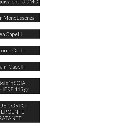
quivalenti UOMO
 in MonoEssenza
ea Capelli
orno Occhi
ami Capelli
ele in SOIA
IERE 115 gr
UB CORPO
TERGENTE
RATANTE