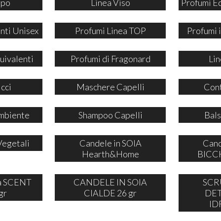
rpo
Linea Viso
Profumi E
nti Unisex
Profumi Linea TOP
Profumi
uivalenti
Profumi di Fragonard
Lin
icci
Maschere Capelli
Cont
mbiente
Shampoo Capelli
Bals
Vegetali
Candele in SOIA
Cand
Hearth&Home
BICCH
ia SCENT
CANDELE IN SOIA
SCR
gr
CIALDE 26 gr
DE
ID