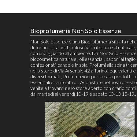
Bioprofumeria Non Solo Essenze
Non Solo Essenze è una Bioprofumeria situata nel 
di Torino .... La nostra filosofia è ritornare al naturale, 
con uno sguardo all ambiente. Da Non Solo Essenze 
biocosmetica naturale , oli essenziali, saponi al taglio
confezionati, candele in soia, Profumi alla spina (ricari
nello store di Via Arsenale 42 a Torino) equivalenti e 
diversi formati , Profumazioni per la casa prodotti co
essenziali e tanto altro... Acquistate nel nostro e-sh
venite a trovarci nello store aperto con orario cont
dal martedì al venerdì 10-19 e sabato 10-13 15-19..