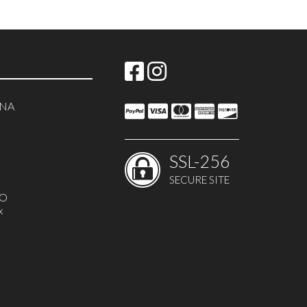
NNA
SSL-256
SECURE SITE
MO
x