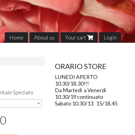
Home
About us
Your cart
Login
ORARIO STORE
LUNEDI APERTO
10.30/18.30!!!
Da Martedì a Venerdì
ntale Speziato
10.30/19 continuato
Sabato 10.30/13 15/18.45
50