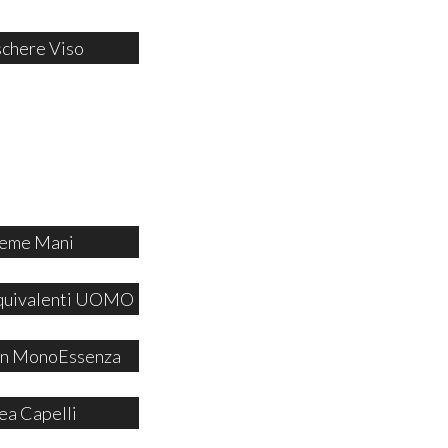
chere Viso
eme Mani
quivalenti UOMO
 in MonoEssenza
ea Capelli