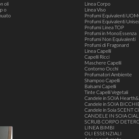
n oli
Linea Corpo
op o
Linea Viso
inuato
Profumi Equivalenti UO
Profumi Equivalenti Unise
Profumi Linea TOP
Profumi in MonoEssenza
Profumi Non Equivalenti
Profumi di Fragonard
Linea Capelli
Capelli Ricci
Maschere Capelli
Contorno Occhi
Profumatori Ambiente
Shampoo Capelli
Balsami Capelli
Tinte Capelli Vegetali
Candele in SOIA Heart
Candele in SOIA BICCHI
Candele in Soia SCENT C
CANDELE IN SOIA CIAL
SCRUB CORPO DETERG
LINEA BIMBI
OLI ESSENZIALI