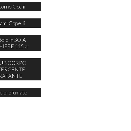
orno Occhi
ami Capelli
ele in SOIA
IERE 115 gr
UB CORPO
TERGENTE
RATANTE
e profumate