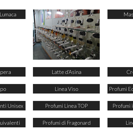
 Lumaca
Mas
ipera
Latte d’Asina
Cr
rpo
Linea Viso
Profumi E
nti Unisex
Profumi Linea TOP
Profumi
uivalenti
Profumi di Fragonard
Lin