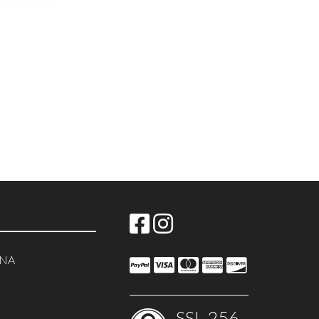
NNA
SSL-256