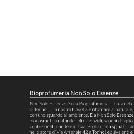
Bioprofumeria Non Solo Essenze
Non Solo Essenze è una Bioprofumeria situata nel 
di Torino .... La nostra filosofia è ritornare al naturale, 
con uno sguardo all ambiente. Da Non Solo Essenze 
biocosmetica naturale , oli essenziali, saponi al taglio
confezionati, candele in soia, Profumi alla spina (ricari
nello store di Via Arsenale 42 a Torino) equivalenti e 