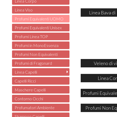
Linea Corpo
Linea Viso
Linea Bava di
Profumi Equivalenti UOMO
Profumi Equivalenti Unisex
Profumi Linea TOP
Profumi in MonoEssenza
Profumi Non Equivalenti
Veleno di v
Profumi di Fragonard
Linea Capelli
Linea Co
Capelli Ricci
Maschere Capelli
Profumi Equivale
Contorno Occhi
Profumi Non Eq
Profumatori Ambiente
Shampoo Capelli