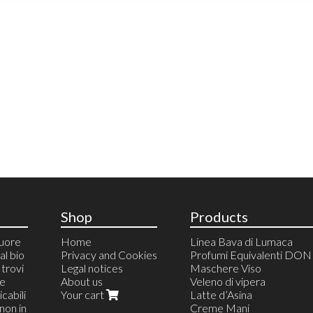
Shop
Products
cuore
Home
Linea Bava di Lumaca
al bio
Privacy and Cookies
Profumi Equivalenti DO
trovi
Legal notices
Maschere Viso
 e
About us
Veleno di vipera
cabili
Your cart
Latte d’Asina
non in
Creme Mani