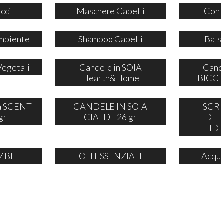
icci
Maschere Capelli
Cont
mbiente
Shampoo Capelli
Bals
Vegetali
Candele in SOIA
Cand
Hearth&Home
BICCH
ia SCENT
CANDELE IN SOIA
SCR
gr
CIALDE 26 gr
DE
ID
MBI
OLI ESSENZIALI
Acqu