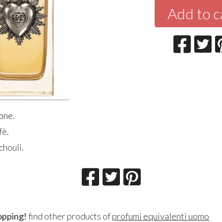
Add to c
one.
fè
.
chouli
.
opping!
find other products of
profumi equivalenti uomo