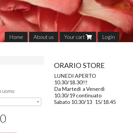
Home
About us
Your cart
Login
ORARIO STORE
LUNEDI APERTO
10.30/18.30!!!
Da Martedì a Venerdì
n uomo
10.30/19 continuato
Sabato 10.30/13 15/18.45
00