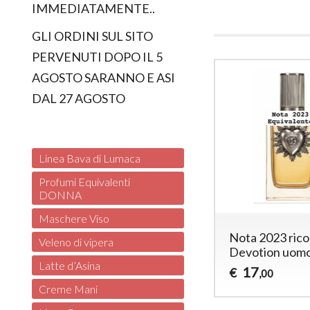
IMMEDIATAMENTE..
GLI ORDINI SUL SITO
PERVENUTI DOPO IL 5
AGOSTO SARANNO E ASI
DAL 27 AGOSTO
Linea Bava di Lumaca
Profumi Equivalenti
DONNA
Maschere Viso
Nota 2023 ric
Veleno di vipera
Devotion uom
Latte d’Asina
17
€
,00
Creme Mani