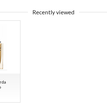
Recently viewed
orda
o