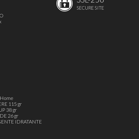
SECURE SITE
MO
x
h&Home
ERE 115 gr
UP 38 gr
DE 26 gr
ENTE IDRATANTE