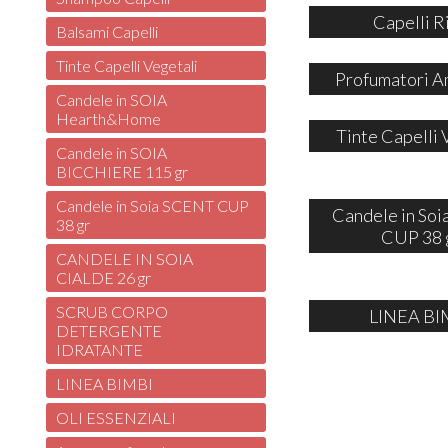
Capelli R
Balsami Capelli
Tinte Capelli Vegetali
Profumatori A
Candele in SOIA
Hearth&Home
Tinte Capelli 
Candele in SOIA
BICCHIERE 115 gr
Candele in Soia SCENT CUP
Candele in So
38 gr
CUP 38 
CANDELE IN SOIA
CIALDE 26 gr
SCRUB CORPO
LINEA BI
DETERGENTE
IDRATANTE
LINEA BIMBI
OLI ESSENZIALI