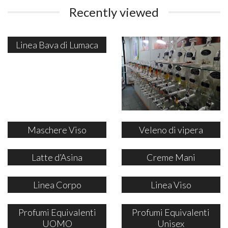
Recently viewed
Linea Bava di Lumaca
Maschere Viso
Veleno di vipera
Latte d’Asina
Creme Mani
Linea Corpo
Linea Viso
Profumi Equivalenti
Profumi Equivalenti
UOMO
Unisex