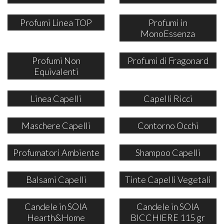
Profumi Linea TOP
Profumi in
MonoEssenza
Profumi Non
Profumi di Fragonard
Equivalenti
Linea Capelli
Capelli Ricci
Maschere Capelli
Contorno Occhi
Profumatori Ambiente
Shampoo Capelli
Balsami Capelli
Tinte Capelli Vegetali
Candele in SOIA
Candele in SOIA
Hearth&Home
BICCHIERE 115 gr