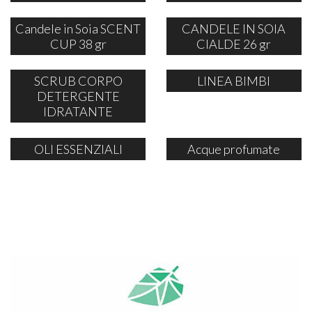
Candele in Soia SCENT
CANDELE IN SOIA
CUP 38 gr
CIALDE 26 gr
SCRUB CORPO
LINEA BIMBI
DETERGENTE
IDRATANTE
OLI ESSENZIALI
Acque profumate