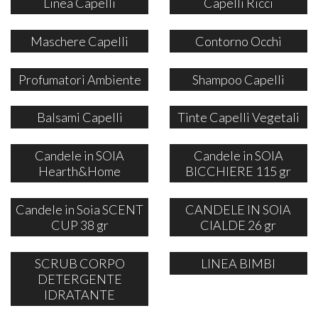
Linea Capelli
Capelli Ricci
Maschere Capelli
Contorno Occhi
Profumatori Ambiente
Shampoo Capelli
Balsami Capelli
Tinte Capelli Vegetali
Candele in SOIA
Candele in SOIA
Hearth&Home
BICCHIERE 115 gr
Candele in Soia SCENT
CANDELE IN SOIA
CUP 38 gr
CIALDE 26 gr
SCRUB CORPO
LINEA BIMBI
DETERGENTE
IDRATANTE