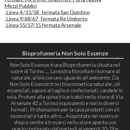
Mezzi Pubblici
Linea 4 /11/58 fermata San Quintino
Linea 9/68/67 fermata Re Umberto
Linea 55/57/15 fermata Arsenale
Bioprofumeria Non Solo Essenze
Non Solo Essenze è una Bioprofumeria situata nel
cuore di Torino .... La nostra filosofia è ritornare al
naturale, al bio con uno sguardo all ambiente. Da
Non Solo Essenze trovi biocosmetica naturale , oli
essenziali, saponi al taglio e confezionati, candele in
soia, Profumi alla spina (ricaricabili nello store di Via
Arsenale 42 a Torino) equivalenti e non in diversi
formati , Profumazioni per la casa prodotti con oli
essenziali e tanto altro... Acquistate nel nostro e-
shop o venite a trovarci nello store aperto con
orario continuato dal martedì al venerdì 10-19 e