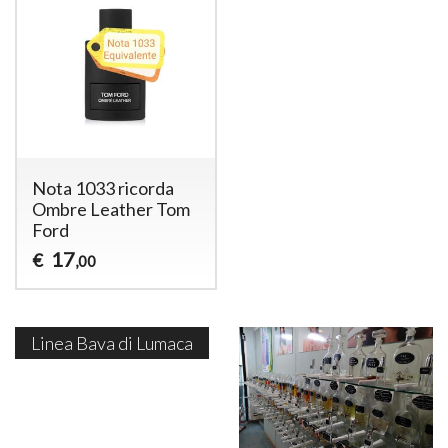
Nota 1033 ricorda
Ombre Leather Tom
Ford
17
€
,00
Linea Bava di Lumaca