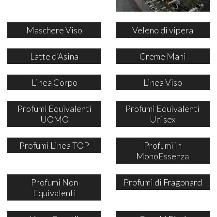
Maschere Viso
Veleno di vipera
Latte d’Asina
Creme Mani
Linea Corpo
Linea Viso
Profumi Equivalenti
Profumi Equivalenti
UOMO
Unisex
Profumi Linea TOP
Profumi in
MonoEssenza
Profumi Non
Profumi di Fragonard
Equivalenti