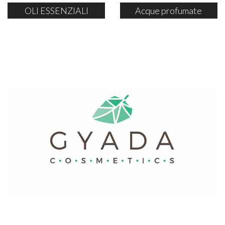
OLI ESSENZIALI
Acque profumate