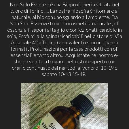
Non Solo Essenze è una Bioprofumeria situata nel
cuore di Torino .... La nostra filosofia è ritornare al
naturale, al bio con uno sguardo all ambiente. Da
Non Solo Essenze trovi biocosmetica naturale , oli
essenziali, saponi al taglio e confezionati, candele in
soia, Profumi alla spina (ricaricabili nello store di Via
Arsenale 42 a Torino) equivalenti e non in diversi
formati , Profumazioni per la casa prodotti con oli
essenziali e tanto altro... Acquistate nel nostro e-
shop o venite a trovarci nello store aperto con
orario continuato dal martedì al venerdì 10-19 e
sabato 10-13 15-19..