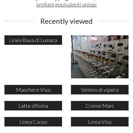
profumi equivalenti unisex
Recently viewed
Linea Bava di Lumaca
Maschere Viso
Veleno di vipera
Latte d’Asina
Creme Mani
Linea Corpo
Linea Viso