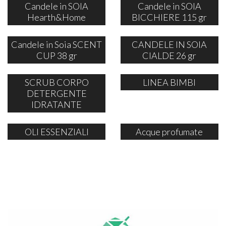
Candele in SOIA
Candele in SOIA
Hearth&Home
BICCHIERE 115 gr
Candele in Soia SCENT
CANDELE IN SOIA
CUP 38 gr
CIALDE 26 gr
SCRUB CORPO
LINEA BIMBI
DETERGENTE
IDRATANTE
OLI ESSENZIALI
Acque profumate