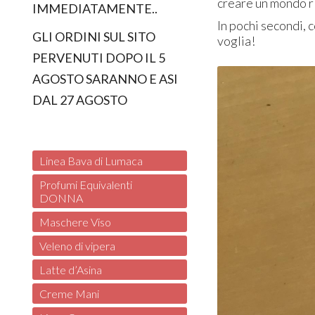
creare un mondo ri
IMMEDIATAMENTE..
In pochi secondi, 
GLI ORDINI SUL SITO
voglia!
PERVENUTI DOPO IL 5
AGOSTO SARANNO E ASI
DAL 27 AGOSTO
Linea Bava di Lumaca
Profumi Equivalenti
DONNA
Maschere Viso
Veleno di vipera
Latte d’Asina
Creme Mani