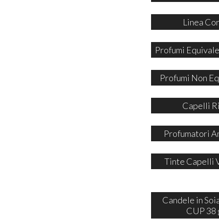
Linea Co
Profumi Equivale
Profumi Non Eq
Capelli R
Profumatori A
Tinte Capelli 
Candele in So
CUP 38 