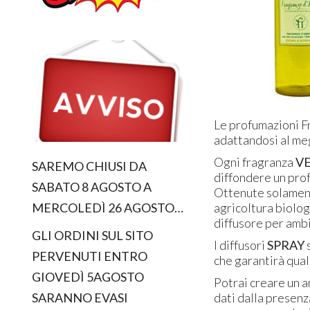
Le profumazioni F
adattandosi al meg
Ogni fragranza
V
SAREMO CHIUSI DA
diffondere un prof
SABATO 8 AGOSTO A
Ottenute solamen
agricoltura biolo
MERCOLEDÌ 26 AGOSTO…
diffusore per amb
GLI ORDINI SUL SITO
I diffusori
SPRAY
PERVENUTI ENTRO
che garantirà qua
GIOVEDÌ 5AGOSTO
Potrai creare un a
dati dalla presenz
SARANNO EVASI