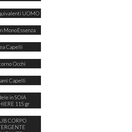
quivalenti UOMO
 in MonoEssenza
ea Capelli
orno Occhi
ami Capelli
ele in SOIA
IERE 115 gr
UB CORPO
TERGENTE