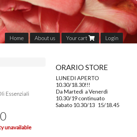
Home
About us
Your cart
Login
ORARIO STORE
LUNEDI APERTO
10.30/18.30!!!
Da Martedì a Venerdì
li Essenziali
10.30/19 continuato
Sabato 10.30/13 15/18.45
00
ty unavailable