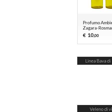
Profumo Ambi
Zagara-Rosma
10
€
,00
Linea Bava di
Veleno di v