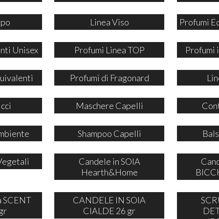
rpo
Linea Viso
Profumi E
nti Unisex
Profumi Linea TOP
Profumi
uivalenti
Profumi di Fragonard
Lin
icci
Maschere Capelli
Cont
mbiente
Shampoo Capelli
Bals
Vegetali
Candele in SOIA
Cand
Hearth&Home
BICCH
ia SCENT
CANDELE IN SOIA
SCR
gr
CIALDE 26 gr
DE