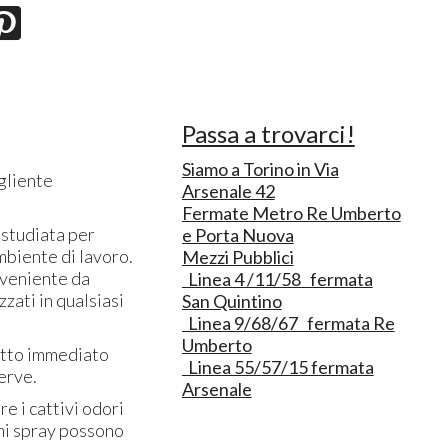
Passa a trovarci!
Siamo a Torino in Via
gliente
Arsenale 42
Fermate Metro Re Umberto
 studiata per
e Porta Nuova
mbiente di lavoro.
Mezzi Pubblici
oveniente da
Linea 4 /11/58 fermata
zati in qualsiasi
San Quintino
Linea 9/68/67 fermata Re
Umberto
etto immediato
Linea 55/57/15 fermata
erve.
Arsenale
e i cattivi odori
umi spray possono