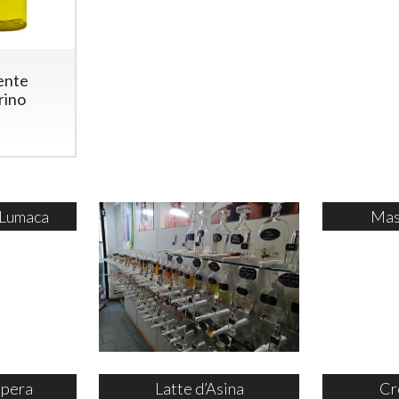
ente
rino
 Lumaca
Mas
ipera
Latte d’Asina
Cr