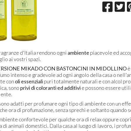
ragranze d'Italia rendono ogni
ambiente
piacevole ed acco
lio ai vostri spazi.
ERSIONE MIKADO CON BASTONCINI IN MIDOLLINO
è
umo intenso e gradevole ad ogni angolo della casa o nell'a
te con
oli essenziali
puri totalmente naturali e con alcol pr
gica, sono
privi di coloranti ed additivi
e possono essere utiliz
iente.
sono adatti per profumare ogni tipo di ambiente con un eff
lche ora di profumazione, senza sprechi e soltanto quando s
mbiente confortevole per qualche ora di relax oppure coprir
a di animali domestici. Dalla casa al luogo di lavoro, i prof