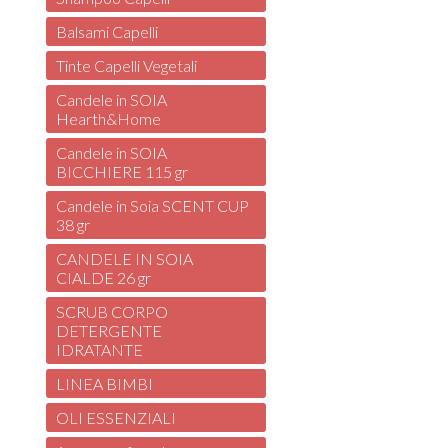
Balsami Capelli
Tinte Capelli Vegetali
Candele in SOIA
Hearth&Home
Candele in SOIA
BICCHIERE 115 gr
Candele in Soia SCENT CUP
38 gr
CANDELE IN SOIA
CIALDE 26 gr
SCRUB CORPO
DETERGENTE
IDRATANTE
LINEA BIMBI
OLI ESSENZIALI