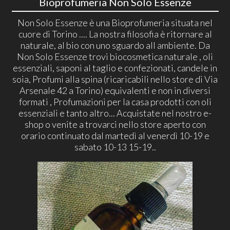
Bioprofumeria Non Solo Essenze
Non Solo Essenze è una Bioprofumeria situata nel
cuore di Torino .... La nostra filosofia è ritornare al
naturale, al bio con uno sguardo all ambiente. Da
Non Solo Essenze trovi biocosmetica naturale , oli
essenziali, saponi al taglio e confezionati, candele in
soia, Profumi alla spina (ricaricabili nello store di Via
Arsenale 42 a Torino) equivalenti e non in diversi
formati , Profumazioni per la casa prodotti con oli
essenziali e tanto altro... Acquistate nel nostro e-
shop o venite a trovarci nello store aperto con
orario continuato dal martedì al venerdì 10-19 e
sabato 10-13 15-19..