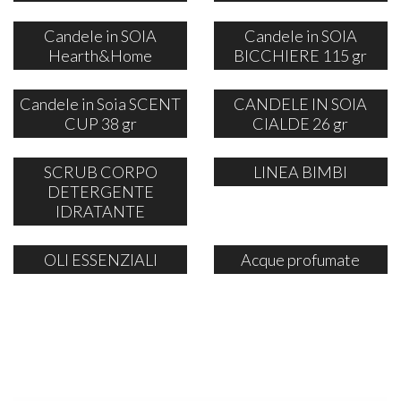
Candele in SOIA
Candele in SOIA
Hearth&Home
BICCHIERE 115 gr
Candele in Soia SCENT
CANDELE IN SOIA
CUP 38 gr
CIALDE 26 gr
SCRUB CORPO
LINEA BIMBI
DETERGENTE
IDRATANTE
OLI ESSENZIALI
Acque profumate