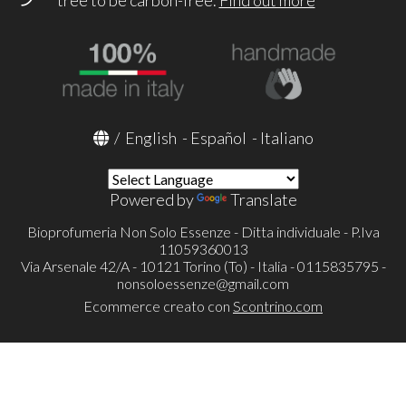
tree to be carbon-free.
Find out more
/
English
-
Español
-
Italiano
Powered by
Translate
Bioprofumeria Non Solo Essenze - Ditta individuale - P.Iva
11059360013
Via Arsenale 42/A - 10121 Torino (To) - Italia - 0115835795 -
nonsoloessenze@gmail.com
Ecommerce creato con
Scontrino.com