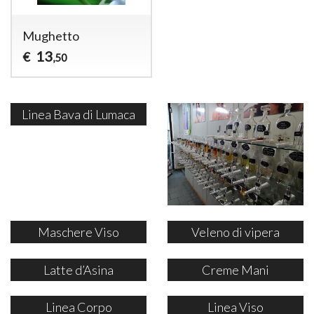
Mughetto
13
€
,50
Linea Bava di Lumaca
Maschere Viso
Veleno di vipera
Latte d’Asina
Creme Mani
Linea Corpo
Linea Viso