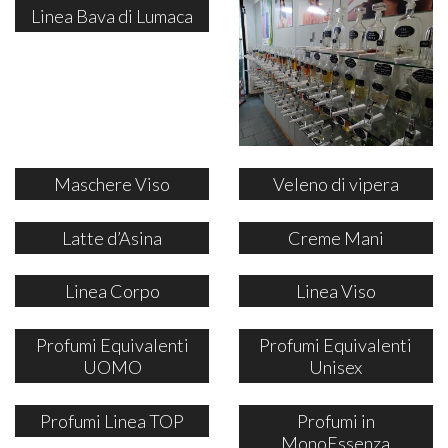
Linea Bava di Lumaca
Maschere Viso
Veleno di vipera
Latte d’Asina
Creme Mani
Linea Corpo
Linea Viso
Profumi Equivalenti
Profumi Equivalenti
UOMO
Unisex
Profumi Linea TOP
Profumi in
MonoEssenza