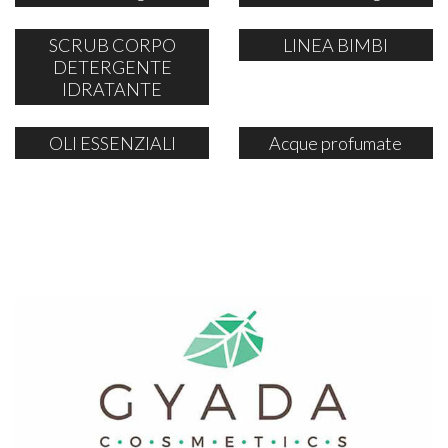
SCRUB CORPO
LINEA BIMBI
DETERGENTE
IDRATANTE
OLI ESSENZIALI
Acque profumate