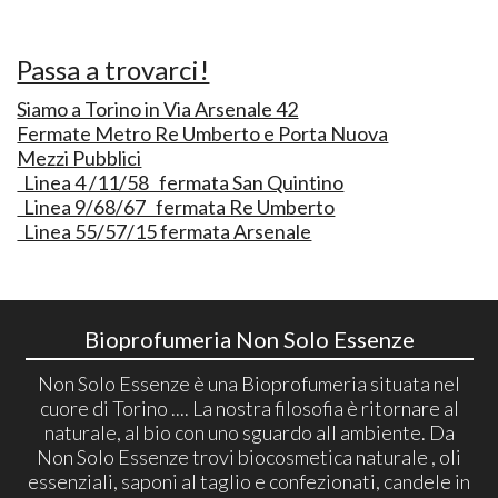
Passa a trovarci!
Siamo a Torino in Via Arsenale 42
Fermate Metro Re Umberto e Porta Nuova
Mezzi Pubblici
Linea 4 /11/58 fermata San Quintino
Linea 9/68/67 fermata Re Umberto
Linea 55/57/15 fermata Arsenale
Bioprofumeria Non Solo Essenze
Non Solo Essenze è una Bioprofumeria situata nel
cuore di Torino .... La nostra filosofia è ritornare al
naturale, al bio con uno sguardo all ambiente. Da
Non Solo Essenze trovi biocosmetica naturale , oli
essenziali, saponi al taglio e confezionati, candele in