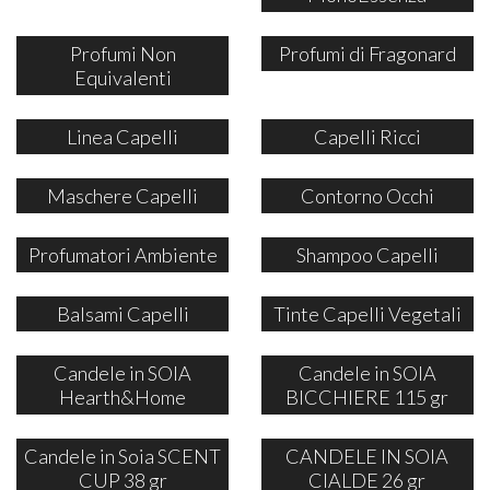
Profumi Non
Profumi di Fragonard
Equivalenti
Linea Capelli
Capelli Ricci
Maschere Capelli
Contorno Occhi
Profumatori Ambiente
Shampoo Capelli
Balsami Capelli
Tinte Capelli Vegetali
Candele in SOIA
Candele in SOIA
Hearth&Home
BICCHIERE 115 gr
Candele in Soia SCENT
CANDELE IN SOIA
CUP 38 gr
CIALDE 26 gr