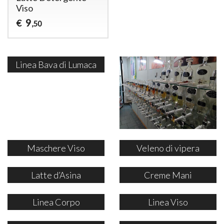
Viso
9
€
,50
Linea Bava di Lumaca
Maschere Viso
Veleno di vipera
Latte d’Asina
Creme Mani
Linea Corpo
Linea Viso