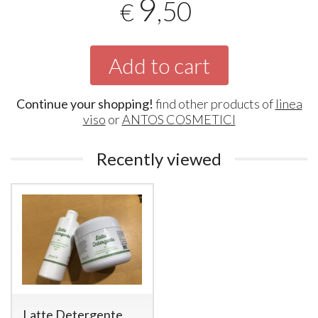
9
,50
€
Add to cart
Continue your shopping!
find other products of
linea
viso
or
ANTOS COSMETICI
Recently viewed
Latte Detergente