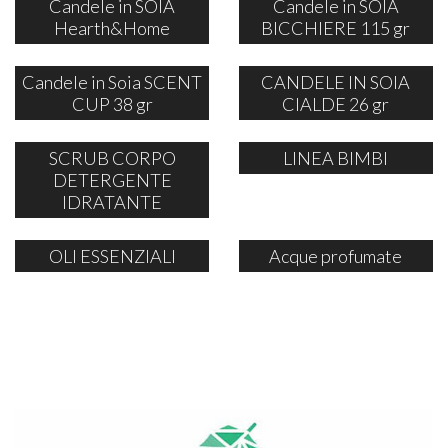
Candele in SOIA
Candele in SOIA
Hearth&Home
BICCHIERE 115 gr
Candele in Soia SCENT
CANDELE IN SOIA
CUP 38 gr
CIALDE 26 gr
SCRUB CORPO
LINEA BIMBI
DETERGENTE
IDRATANTE
OLI ESSENZIALI
Acque profumate