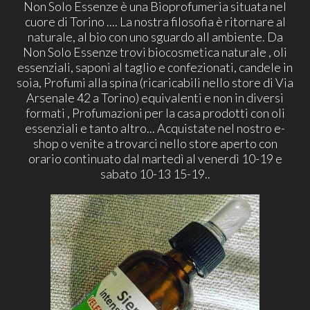
Non Solo Essenze è una Bioprofumeria situata nel
cuore di Torino .... La nostra filosofia è ritornare al
naturale, al bio con uno sguardo all ambiente. Da
Non Solo Essenze trovi biocosmetica naturale , oli
essenziali, saponi al taglio e confezionati, candele in
soia, Profumi alla spina (ricaricabili nello store di Via
Arsenale 42 a Torino) equivalenti e non in diversi
formati , Profumazioni per la casa prodotti con oli
essenziali e tanto altro... Acquistate nel nostro e-
shop o venite a trovarci nello store aperto con
orario continuato dal martedì al venerdì 10-19 e
sabato 10-13 15-19..