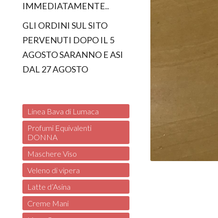
IMMEDIATAMENTE..
GLI ORDINI SUL SITO
PERVENUTI DOPO IL 5
AGOSTO SARANNO E ASI
DAL 27 AGOSTO
Linea Bava di Lumaca
Profumi Equivalenti
DONNA
Maschere Viso
Veleno di vipera
Latte d’Asina
Creme Mani