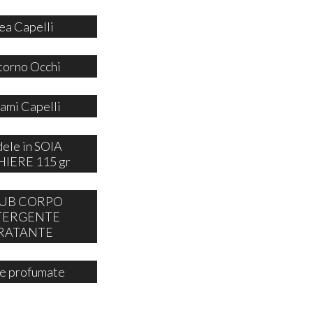
ea Capelli
orno Occhi
ami Capelli
ele in SOIA
IERE 115 gr
UB CORPO
TERGENTE
RATANTE
e profumate