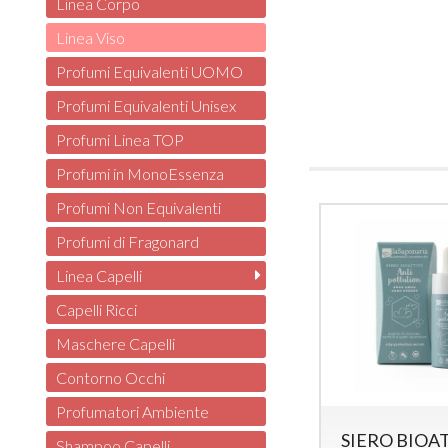
Linea Corpo
Linea Viso
Profumi Equivalenti UOMO
Profumi Equivalenti Unisex
Profumi Linea TOP
Profumi in MonoEssenza
Profumi Non Equivalenti
Profumi di Fragonard
Linea Capelli
Capelli Ricci
Maschere Capelli
Contorno Occhi
Profumatori Ambiente
SIERO BIOA
Shampoo Capelli