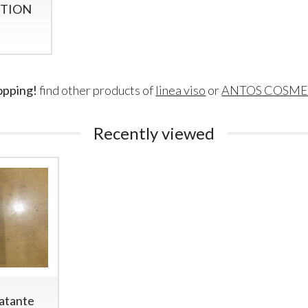
UTION
opping!
find other products of
linea viso
or
ANTOS COSME
Recently viewed
ratante