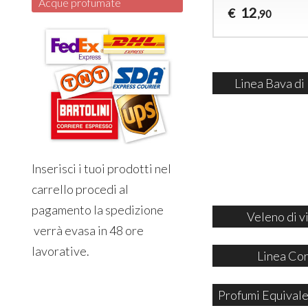
Acque profumate
12
€
,90
Linea Bava di
Inserisci i tuoi prodotti nel
carrello procedi al
pagamento la spedizione
Veleno di v
verrà evasa in 48 ore
lavorative.
Linea Co
Profumi Equivale