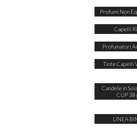
Profumi Non Eq
Capelli R
Profumatori A
Tinte Capelli 
Candele in So
CUP 38 
LINEA BI