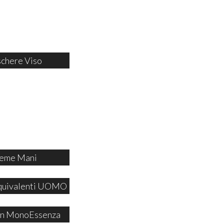
chere Viso
eme Mani
quivalenti UOMO
 in MonoEssenza