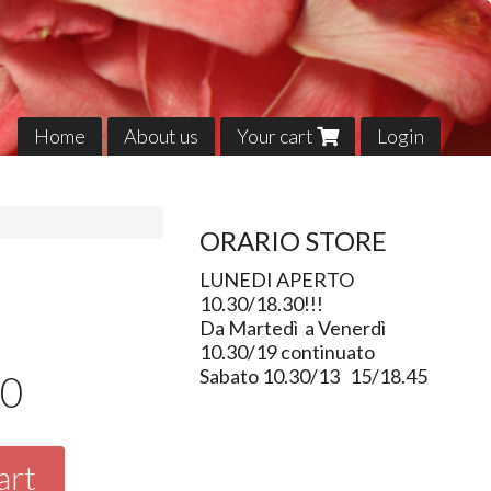
Home
About us
Your cart
Login
ORARIO STORE
LUNEDI APERTO
10.30/18.30!!!
Da Martedì a Venerdì
10.30/19 continuato
Sabato 10.30/13 15/18.45
90
art