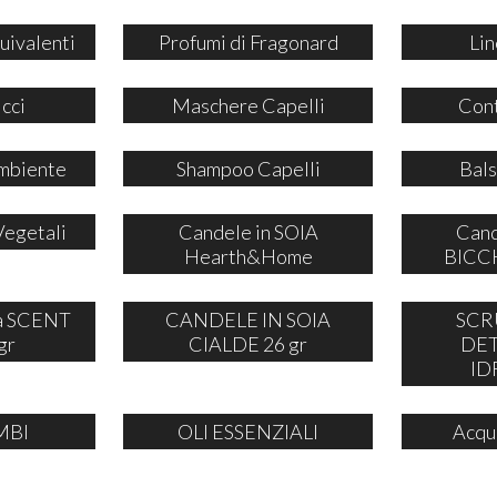
uivalenti
Profumi di Fragonard
Lin
icci
Maschere Capelli
Cont
mbiente
Shampoo Capelli
Bals
Vegetali
Candele in SOIA
Cand
Hearth&Home
BICCH
ia SCENT
CANDELE IN SOIA
SCR
gr
CIALDE 26 gr
DE
ID
MBI
OLI ESSENZIALI
Acqu