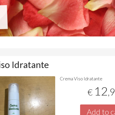
so Idratante
Crema Viso Idratante
12
,
€
Add to c