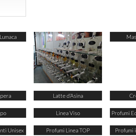
 Lumaca
Mas
ipera
Latte d’Asina
Cr
rpo
Linea Viso
Profumi E
nti Unisex
Profumi Linea TOP
Profumi