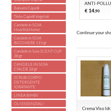
ANTI-POLL
Balsami Capelli
14
€
,90
Tinte Capelli Vegetali
Candele in SOIA
Hearth&Home
Continue your sh
Candele in SOIA
BICCHIERE 115 gr
Candele in Soia SCENT CUP
38 gr
CANDELE IN SOIA
CIALDE 26 gr
SCRUB CORPO
DETERGENTE
IDRATANTE
LINEA BIMBI
OLI ESSENZIALI
Crema Viso Id