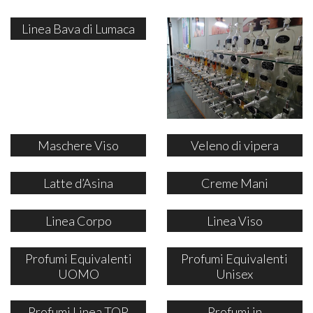
Linea Bava di Lumaca
Maschere Viso
Veleno di vipera
Latte d’Asina
Creme Mani
Linea Corpo
Linea Viso
Profumi Equivalenti
Profumi Equivalenti
UOMO
Unisex
Profumi Linea TOP
Profumi in