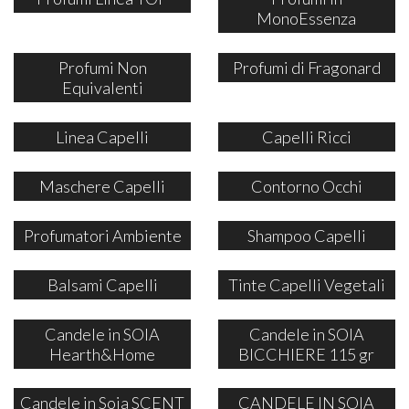
MonoEssenza
Profumi Non
Profumi di Fragonard
Equivalenti
Linea Capelli
Capelli Ricci
Maschere Capelli
Contorno Occhi
Profumatori Ambiente
Shampoo Capelli
Balsami Capelli
Tinte Capelli Vegetali
Candele in SOIA
Candele in SOIA
Hearth&Home
BICCHIERE 115 gr
Candele in Soia SCENT
CANDELE IN SOIA