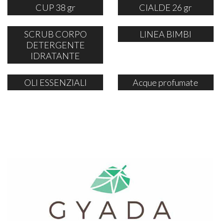
CUP 38 gr
CIALDE 26 gr
SCRUB CORPO
LINEA BIMBI
DETERGENTE
IDRATANTE
OLI ESSENZIALI
Acque profumate