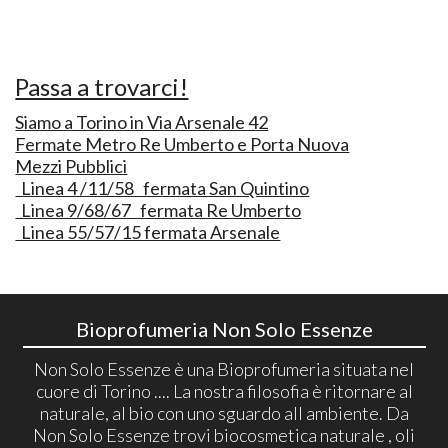
Passa a trovarci!
Siamo a Torino in Via Arsenale 42
Fermate Metro Re Umberto e Porta Nuova
Mezzi Pubblici
Linea 4 /11/58 fermata San Quintino
Linea 9/68/67 fermata Re Umberto
Linea 55/57/15 fermata Arsenale
Bioprofumeria Non Solo Essenze
Non Solo Essenze è una Bioprofumeria situata nel
cuore di Torino .... La nostra filosofia è ritornare al
naturale, al bio con uno sguardo all ambiente. Da
Non Solo Essenze trovi biocosmetica naturale , oli