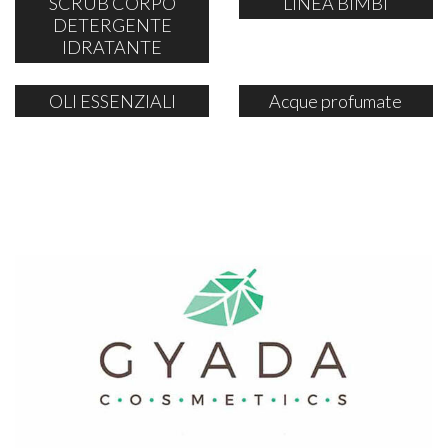
SCRUB CORPO
LINEA BIMBI
DETERGENTE
IDRATANTE
OLI ESSENZIALI
Acque profumate