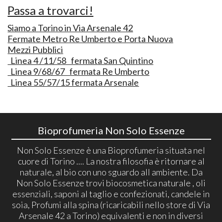
Passa a trovarci!
Siamo a Torino in Via Arsenale 42
Fermate Metro Re Umberto e Porta Nuova
Mezzi Pubblici
Linea 4 /11/58 fermata San Quintino
Linea 9/68/67 fermata Re Umberto
Linea 55/57/15 fermata Arsenale
Bioprofumeria Non Solo Essenze
Non Solo Essenze è una Bioprofumeria situata nel
cuore di Torino .... La nostra filosofia è ritornare al
naturale, al bio con uno sguardo all ambiente. Da
Non Solo Essenze trovi biocosmetica naturale , oli
essenziali, saponi al taglio e confezionati, candele in
soia, Profumi alla spina (ricaricabili nello store di Via
Arsenale 42 a Torino) equivalenti e non in diversi