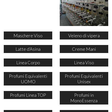
Maschere Viso
Veleno di vipera
Latte d’Asina
Creme Mani
Linea Corpo
Linea Viso
Profumi Equivalenti
Profumi Equivalenti
UOMO
Unisex
Profumi Linea TOP
Profumi in
MonoEssenza