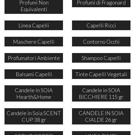
Profumi Non
Profumi di Fragonard
Equivalenti
Linea Capelli
Capelli Ricci
Maschere Capelli
Contorno Occhi
Profumatori Ambiente
Shampoo Capelli
Balsami Capelli
Tinte Capelli Vegetali
Candele in SOIA
Candele in SOIA
Hearth&Home
BICCHIERE 115 gr
Candele in Soia SCENT
CANDELE IN SOIA
CUP 38 gr
CIALDE 26 gr