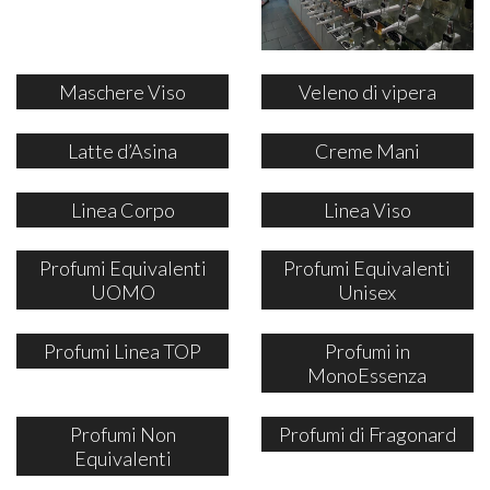
Maschere Viso
Veleno di vipera
Latte d’Asina
Creme Mani
Linea Corpo
Linea Viso
Profumi Equivalenti
Profumi Equivalenti
UOMO
Unisex
Profumi Linea TOP
Profumi in
MonoEssenza
Profumi Non
Profumi di Fragonard
Equivalenti