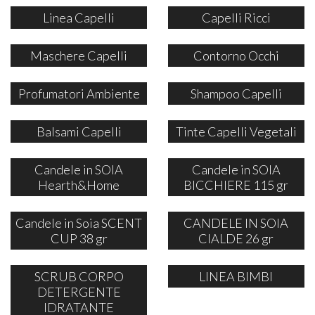
Linea Capelli
Capelli Ricci
Maschere Capelli
Contorno Occhi
Profumatori Ambiente
Shampoo Capelli
Balsami Capelli
Tinte Capelli Vegetali
Candele in SOIA
Candele in SOIA
Hearth&Home
BICCHIERE 115 gr
Candele in Soia SCENT
CANDELE IN SOIA
CUP 38 gr
CIALDE 26 gr
SCRUB CORPO
LINEA BIMBI
DETERGENTE
IDRATANTE