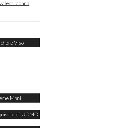
valenti donna
chere Viso
eme Mani
quivalenti UOMO