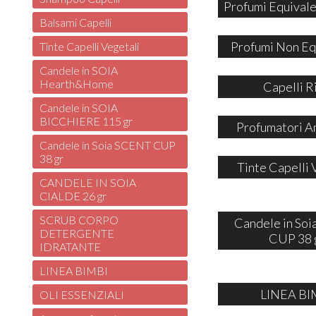
Profumi Equivale
Balsami Capelli
Profumi Non Eq
Tinte Capelli Vegetali
Candele in SOIA
Hearth&Home
Capelli R
Candele in SOIA
BICCHIERE 115 gr
Profumatori A
Candele in Soia SCENT CUP
38 gr
Tinte Capelli 
CANDELE IN SOIA
CIALDE 26 gr
SCRUB CORPO
Candele in So
DETERGENTE
CUP 38 
IDRATANTE
LINEA BIMBI
LINEA BI
OLI ESSENZIALI