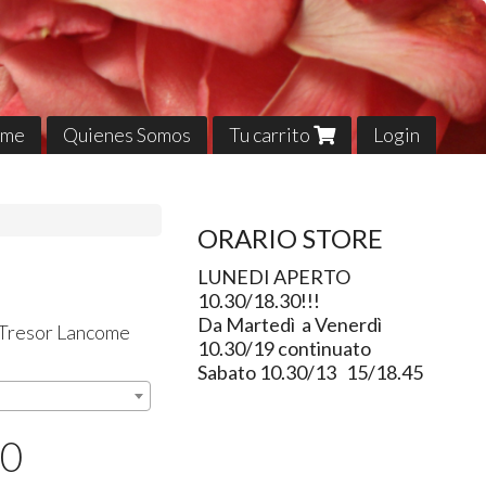
me
Quienes Somos
Tu carrito
Login
ORARIO STORE
LUNEDI APERTO
10.30/18.30!!!
Da Martedì a Venerdì
i Tresor Lancome
10.30/19 continuato
Sabato 10.30/13 15/18.45
50