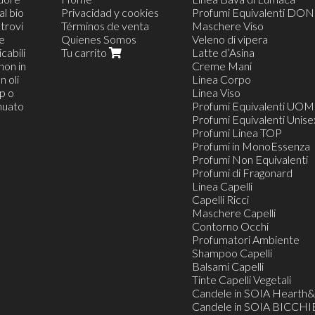
al bio
Privacidad y cookies
Profumi Equivalenti DO
trovi
Términos de venta
Maschere Viso
 e
Quienes Somos
Veleno di vipera
cabili
Tu carrito
Latte d’Asina
non in
Creme Mani
n oli
Linea Corpo
op o
Linea Viso
inuato
Profumi Equivalenti UO
Profumi Equivalenti Unise
Profumi Linea TOP
Profumi in MonoEssenza
Profumi Non Equivalenti
Profumi di Fragonard
Linea Capelli
Capelli Ricci
Maschere Capelli
Contorno Occhi
Profumatori Ambiente
Shampoo Capelli
Balsami Capelli
Tinte Capelli Vegetali
Candele in SOIA Heart
Candele in SOIA BICCHI