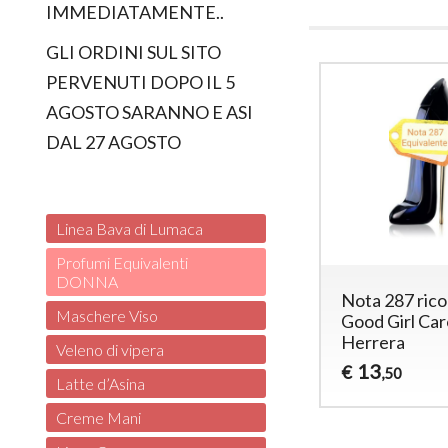
IMMEDIATAMENTE..
GLI ORDINI SUL SITO
PERVENUTI DOPO IL 5
AGOSTO SARANNO E ASI
DAL 27 AGOSTO
Linea Bava di Lumaca
Profumi Equivalenti
DONNA
Nota 287 ric
Maschere Viso
Good Girl Car
Herrera
Veleno di vipera
13
€
,50
Latte d’Asina
Creme Mani