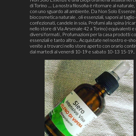
di Torino .... La nostra filosofia è ritornare al naturale, 
con uno sguardo all ambiente. Da Non Solo Essenze 
biocosmetica naturale , oli essenziali, saponi al taglio
confezionati, candele in soia, Profumi alla spina (ricari
nello store di Via Arsenale 42 a Torino) equivalenti e 
diversi formati , Profumazioni per la casa prodotti co
essenziali e tanto altro... Acquistate nel nostro e-sh
venite a trovarci nello store aperto con orario cont
dal martedì al venerdì 10-19 e sabato 10-13 15-19..