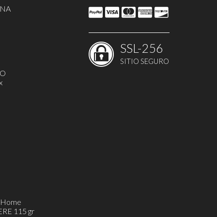
NNA
SSL-256
SITIO SEGURO
MO
x
h&Home
ERE 115 gr