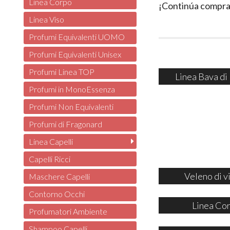
Linea Corpo
¡Continúa compr
Linea Viso
Profumi Equivalenti UOMO
Profumi Equivalenti Unisex
Profumi Linea TOP
Linea Bava di
Profumi in MonoEssenza
Profumi Non Equivalenti
Profumi di Fragonard
Linea Capelli
Capelli Ricci
Veleno di v
Maschere Capelli
Contorno Occhi
Linea Co
Profumatori Ambiente
Shampoo Capelli