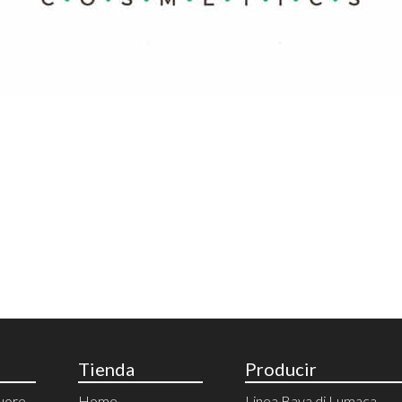
Tienda
Producir
cuore
Home
Linea Bava di Lumaca