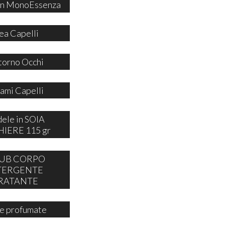
 in MonoEssenza
ea Capelli
orno Occhi
ami Capelli
ele in SOIA
IERE 115 gr
UB CORPO
TERGENTE
RATANTE
e profumate