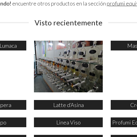
ando!
encuentre otros productos en la sección
profumi equi
Visto recientemente
 Lumaca
Mas
ipera
Latte d’Asina
Cr
rpo
Linea Viso
Profumi E