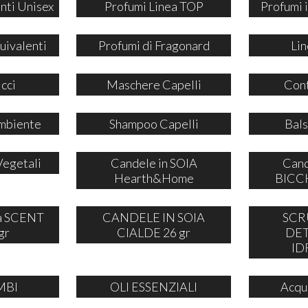
nti Unisex
Profumi Linea TOP
Profumi
uivalenti
Profumi di Fragonard
Lin
icci
Maschere Capelli
Cont
mbiente
Shampoo Capelli
Bals
Vegetali
Candele in SOIA
Cand
Hearth&Home
BICCH
ia SCENT
CANDELE IN SOIA
SCR
gr
CIALDE 26 gr
DE
ID
MBI
OLI ESSENZIALI
Acqu