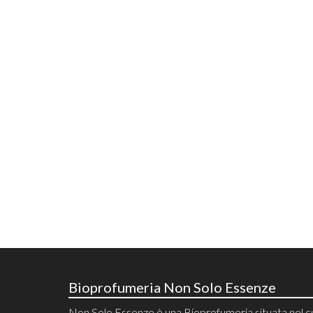
Bioprofumeria Non Solo Essenze
Non Solo Essenze è una Bioprofumeria situata nel 