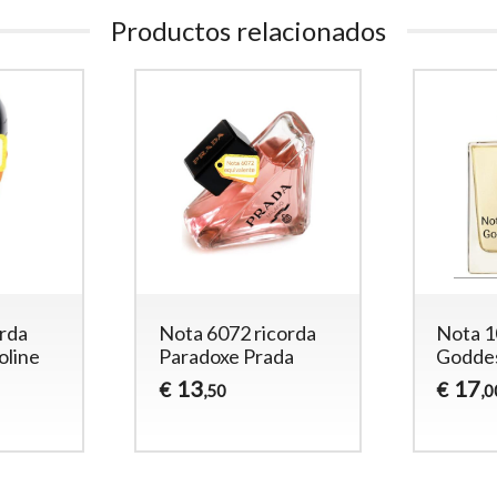
Productos relacionados
orda
Nota 6072 ricorda
Nota 1
oline
Paradoxe Prada
Goddes
13
17
€
€
,50
,0