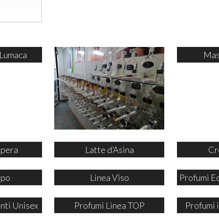
 Lumaca
Mas
ipera
Latte d’Asina
Cr
rpo
Linea Viso
Profumi E
nti Unisex
Profumi Linea TOP
Profumi