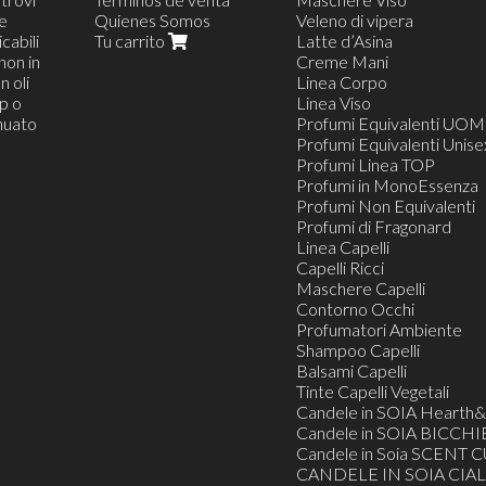
 e
Quienes Somos
Veleno di vipera
cabili
Tu carrito
Latte d’Asina
non in
Creme Mani
n oli
Linea Corpo
op o
Linea Viso
inuato
Profumi Equivalenti UO
Profumi Equivalenti Unise
Profumi Linea TOP
Profumi in MonoEssenza
Profumi Non Equivalenti
Profumi di Fragonard
Linea Capelli
Capelli Ricci
Maschere Capelli
Contorno Occhi
Profumatori Ambiente
Shampoo Capelli
Balsami Capelli
Tinte Capelli Vegetali
Candele in SOIA Heart
Candele in SOIA BICCHI
Candele in Soia SCENT C
CANDELE IN SOIA CIAL