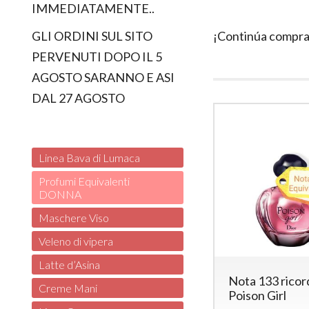
IMMEDIATAMENTE..
¡Continúa compr
GLI ORDINI SUL SITO
PERVENUTI DOPO IL 5
AGOSTO SARANNO E ASI
DAL 27 AGOSTO
Linea Bava di Lumaca
Profumi Equivalenti
DONNA
Maschere Viso
Veleno di vipera
Latte d’Asina
Nota 133 ricor
Creme Mani
Poison Girl