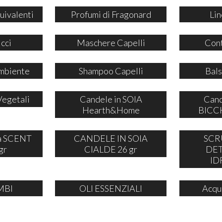
uivalenti
Profumi di Fragonard
Lin
icci
Maschere Capelli
Cont
mbiente
Shampoo Capelli
Bals
Vegetali
Candele in SOIA
Cand
Hearth&Home
BICCH
ia SCENT
CANDELE IN SOIA
SCR
gr
CIALDE 26 gr
DE
ID
MBI
OLI ESSENZIALI
Acqu