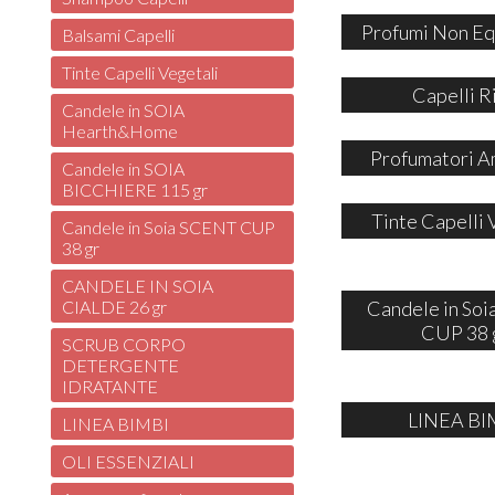
Profumi Non Eq
Balsami Capelli
Tinte Capelli Vegetali
Capelli R
Candele in SOIA
Hearth&Home
Profumatori A
Candele in SOIA
BICCHIERE 115 gr
Tinte Capelli 
Candele in Soia SCENT CUP
38 gr
CANDELE IN SOIA
Candele in So
CIALDE 26 gr
CUP 38 
SCRUB CORPO
DETERGENTE
IDRATANTE
LINEA BI
LINEA BIMBI
OLI ESSENZIALI