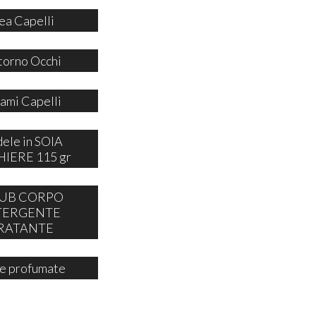
ea Capelli
orno Occhi
ami Capelli
ele in SOIA
IERE 115 gr
UB CORPO
TERGENTE
RATANTE
e profumate