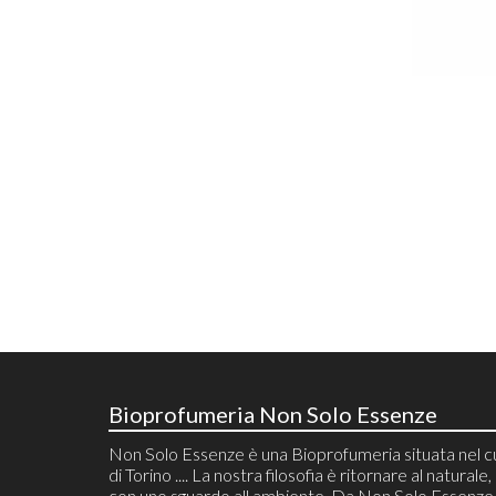
Bioprofumeria Non Solo Essenze
Non Solo Essenze è una Bioprofumeria situata nel 
di Torino .... La nostra filosofia è ritornare al naturale, 
con uno sguardo all ambiente. Da Non Solo Essenze 