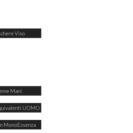
chere Viso
eme Mani
quivalenti UOMO
 in MonoEssenza