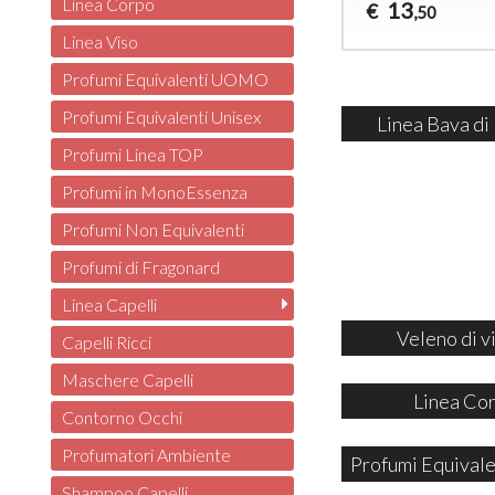
Linea Corpo
13
€
,50
Linea Viso
Profumi Equivalenti UOMO
Profumi Equivalenti Unisex
Linea Bava di
Profumi Linea TOP
Profumi in MonoEssenza
Profumi Non Equivalenti
Profumi di Fragonard
Linea Capelli
Veleno di v
Capelli Ricci
Maschere Capelli
Linea Co
Contorno Occhi
Profumatori Ambiente
Profumi Equivale
Shampoo Capelli