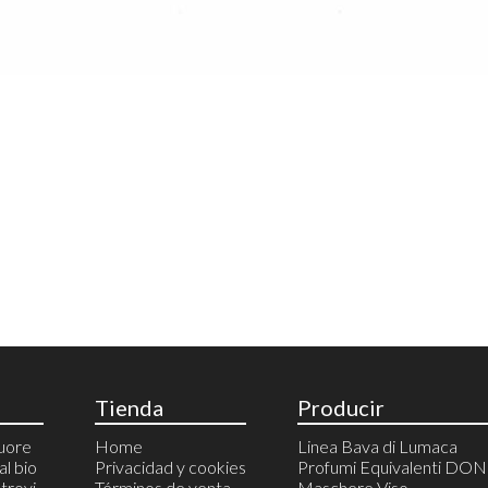
Tienda
Producir
cuore
Home
Linea Bava di Lumaca
al bio
Privacidad y cookies
Profumi Equivalenti DO
trovi
Términos de venta
Maschere Viso