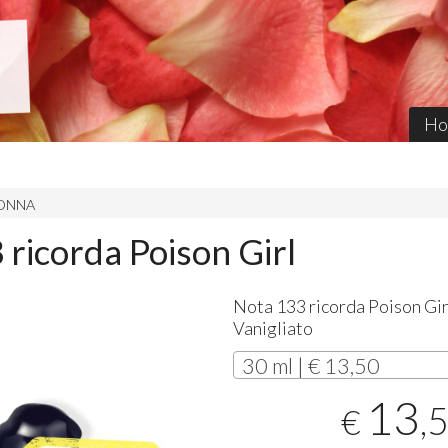
Ho
 DONNA
 ricorda Poison Girl
Nota 133 ricorda Poison Gir
Vanigliato
30 ml | € 13,50
13
,
€