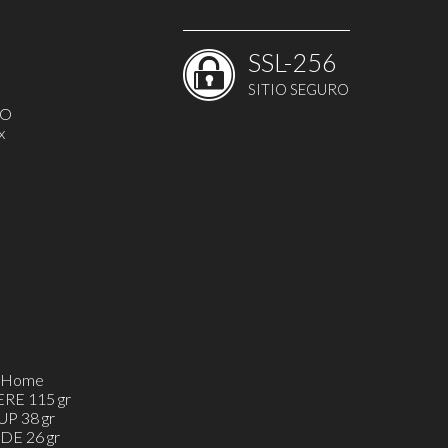
SSL-256
SITIO SEGURO
MO
x
h&Home
ERE 115 gr
UP 38 gr
DE 26 gr