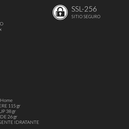
SSL-256
SITIO SEGURO
MO
x
h&Home
ERE 115 gr
UP 38 gr
DE 26 gr
ENTE IDRATANTE