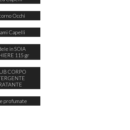
orno Occhi
ami Capelli
ele in SOIA
IERE 115 gr
UB CORPO
TERGENTE
RATANTE
e profumate