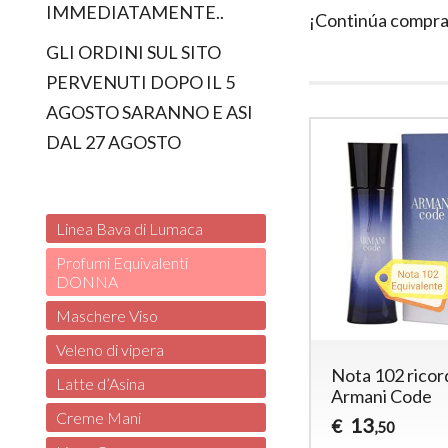
IMMEDIATAMENTE..
¡Continúa compr
GLI ORDINI SUL SITO
PERVENUTI DOPO IL 5
AGOSTO SARANNO E ASI
DAL 27 AGOSTO
Linea Bava di Lumaca
Profumi Equivalenti
DONNA
Maschere Viso
Veleno di vipera
Nota 102 ricor
Latte d’Asina
Armani Code
Creme Mani
13
€
,50