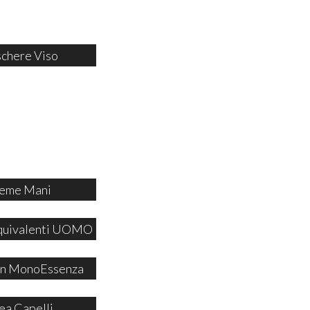
chere Viso
eme Mani
quivalenti UOMO
 in MonoEssenza
ea Capelli