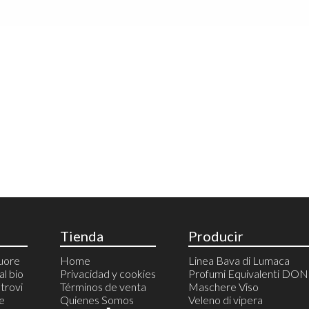
Tienda
Producir
cuore
Home
Linea Bava di Lumaca
al bio
Privacidad y cookies
Profumi Equivalenti DO
trovi
Términos de venta
Maschere Viso
 e
Quienes Somos
Veleno di vipera