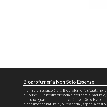
Bioprofumeria Non Solo Essenze
Non Solo Essenze è una Bioprofumeria situata nel 
di Torino .... La nostra filosofia è ritornare al naturale, 
con uno sguardo all ambiente. Da Non Solo Essenze 
biocosmetica naturale , oli essenziali, saponi al taglio