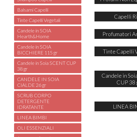
Balsami Capelli
Capelli R
Tinte Capelli Vegetali
Candele in SOIA
Profumatori A
Hearth&Home
Candele in SOIA
Tinte Capelli 
BICCHIERE 115 gr
Candele in Soia SCENT CUP
38 gr
Candele in So
CANDELE IN SOIA
CUP 38 
CIALDE 26 gr
SCRUB CORPO
DETERGENTE
LINEA BI
IDRATANTE
LINEA BIMBI
OLI ESSENZIALI