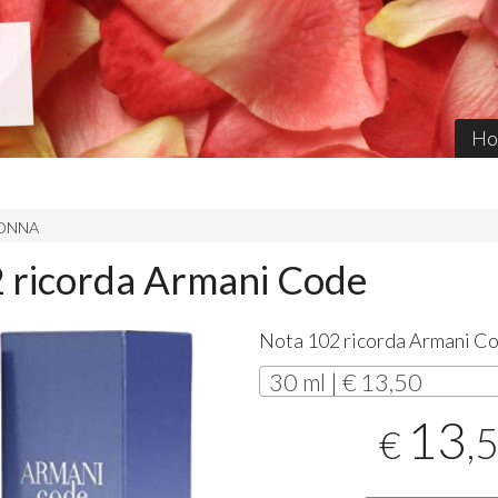
Ho
 DONNA
 ricorda Armani Code
Nota 102 ricorda Armani Co
30 ml | € 13,50
13
,
€