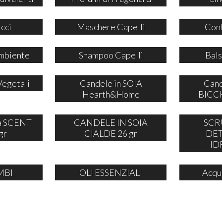
icci
Maschere Capelli
Cont
mbiente
Shampoo Capelli
Bals
Vegetali
Candele in SOIA
Cand
Hearth&Home
BICCH
ia SCENT
CANDELE IN SOIA
SCR
gr
CIALDE 26 gr
DE
ID
MBI
OLI ESSENZIALI
Acqu