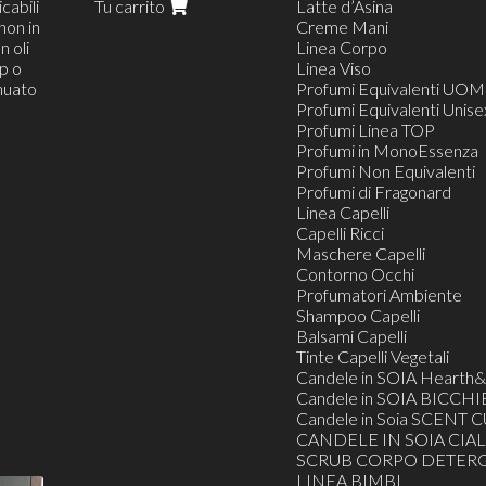
cabili
Tu carrito
Latte d’Asina
non in
Creme Mani
n oli
Linea Corpo
op o
Linea Viso
inuato
Profumi Equivalenti UO
Profumi Equivalenti Unise
Profumi Linea TOP
Profumi in MonoEssenza
Profumi Non Equivalenti
Profumi di Fragonard
Linea Capelli
Capelli Ricci
Maschere Capelli
Contorno Occhi
Profumatori Ambiente
Shampoo Capelli
Balsami Capelli
Tinte Capelli Vegetali
Candele in SOIA Heart
Candele in SOIA BICCHI
Candele in Soia SCENT C
CANDELE IN SOIA CIAL
SCRUB CORPO DETERG
LINEA BIMBI