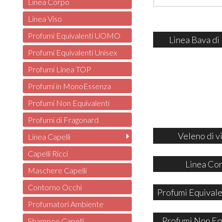
Linea Corpo
Linea Viso
Profumi Equivalenti UOMO
Linea Bava di
Profumi Equivalenti Unisex
Profumi Linea TOP
Profumi in MonoEssenza
Profumi Non Equivalenti
Profumi di Fragonard
Veleno di v
Linea Capelli
Capelli Ricci
Linea Co
Maschere Capelli
Contorno Occhi
Profumi Equivale
Profumatori Ambiente
Profumi Non Eq
Shampoo Capelli