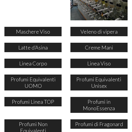
Maschere Viso
Veleno di vipera
Latte d’Asina
Creme Mani
Linea Corpo
Linea Viso
Profumi Equivalenti
Profumi Equivalenti
UOMO
Unisex
Profumi Linea TOP
Profumi in
MonoEssenza
Profumi Non
Profumi di Fragonard
Equivalenti