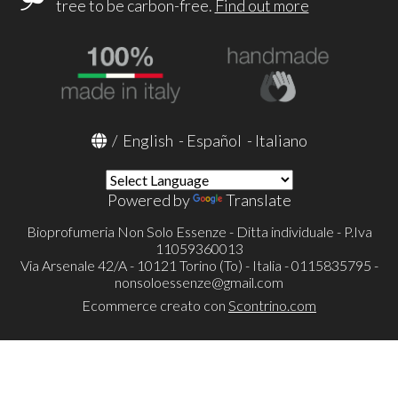
tree to be carbon-free.
Find out more
/
English
-
Español
-
Italiano
Powered by
Translate
Bioprofumeria Non Solo Essenze - Ditta individuale - P.Iva
11059360013
Via Arsenale 42/A - 10121 Torino (To) - Italia - 0115835795 -
nonsoloessenze@gmail.com
Ecommerce creato con
Scontrino.com