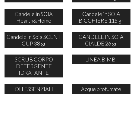
Candele in SOIA
Candele in SOIA
Hearth&Home
BICCHIERE 115 gr
Candele in Soia SCENT
CANDELE IN SOIA
CUP 38 gr
CIALDE 26 gr
SCRUB CORPO
LINEA BIMBI
DETERGENTE
IDRATANTE
OLI ESSENZIALI
Acque profumate