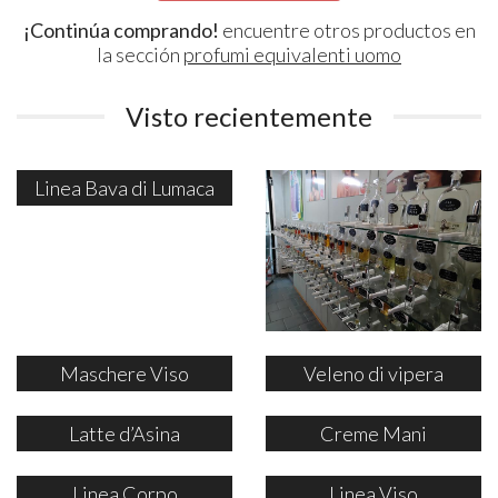
¡Continúa comprando!
encuentre otros productos en
la sección
profumi equivalenti uomo
Visto recientemente
Linea Bava di Lumaca
Maschere Viso
Veleno di vipera
Latte d’Asina
Creme Mani
Linea Corpo
Linea Viso