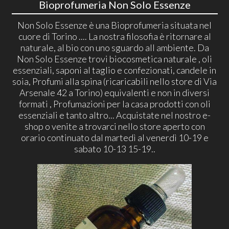
Bioprofumeria Non Solo Essenze
Non Solo Essenze è una Bioprofumeria situata nel
cuore di Torino .... La nostra filosofia è ritornare al
naturale, al bio con uno sguardo all ambiente. Da
Non Solo Essenze trovi biocosmetica naturale , oli
essenziali, saponi al taglio e confezionati, candele in
soia, Profumi alla spina (ricaricabili nello store di Via
Arsenale 42 a Torino) equivalenti e non in diversi
formati , Profumazioni per la casa prodotti con oli
essenziali e tanto altro... Acquistate nel nostro e-
shop o venite a trovarci nello store aperto con
orario continuato dal martedì al venerdì 10-19 e
sabato 10-13 15-19..