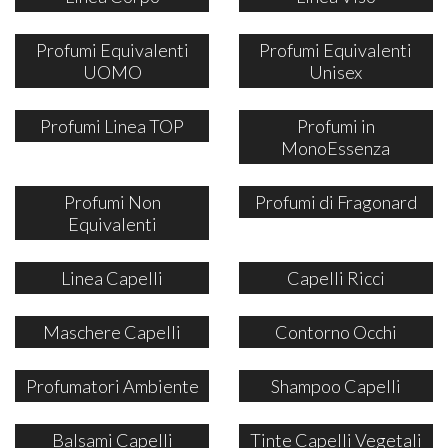
Profumi Equivalenti
Profumi Equivalenti
UOMO
Unisex
Profumi Linea TOP
Profumi in
MonoEssenza
Profumi Non
Profumi di Fragonard
Equivalenti
Linea Capelli
Capelli Ricci
Maschere Capelli
Contorno Occhi
Profumatori Ambiente
Shampoo Capelli
Balsami Capelli
Tinte Capelli Vegetali