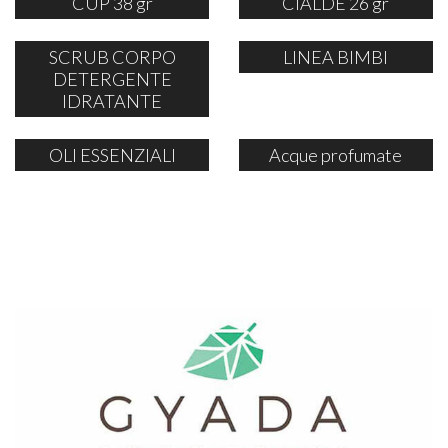
CUP 38 gr
CIALDE 26 gr
SCRUB CORPO
LINEA BIMBI
DETERGENTE
IDRATANTE
OLI ESSENZIALI
Acque profumate