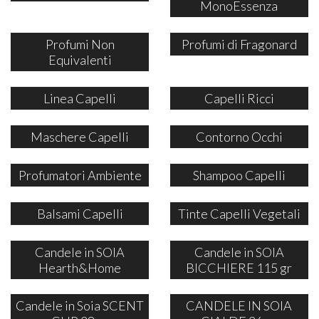
MonoEssenza
Profumi Non
Profumi di Fragonard
Equivalenti
Linea Capelli
Capelli Ricci
Maschere Capelli
Contorno Occhi
Profumatori Ambiente
Shampoo Capelli
Balsami Capelli
Tinte Capelli Vegetali
Candele in SOIA
Candele in SOIA
Hearth&Home
BICCHIERE 115 gr
Candele in Soia SCENT
CANDELE IN SOIA