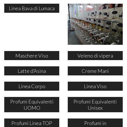
Linea Bava di Lumaca
Maschere Viso
Veleno di vipera
Latte d’Asina
Creme Mani
Linea Corpo
Linea Viso
Profumi Equivalenti
Profumi Equivalenti
UOMO
Unisex
Profumi Linea TOP
Profumi in