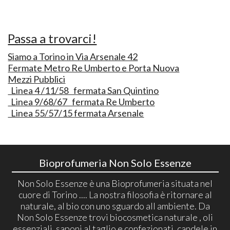
Passa a trovarci!
Siamo a Torino in Via Arsenale 42
Fermate Metro Re Umberto e Porta Nuova
Mezzi Pubblici
Linea 4 /11/58 fermata San Quintino
Linea 9/68/67 fermata Re Umberto
Linea 55/57/15 fermata Arsenale
Bioprofumeria Non Solo Essenze
Non Solo Essenze è una Bioprofumeria situata nel
cuore di Torino .... La nostra filosofia è ritornare al
naturale, al bio con uno sguardo all ambiente. Da
Non Solo Essenze trovi biocosmetica naturale , oli
essenziali, saponi al taglio e confezionati, candele in