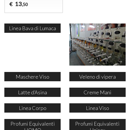
13
€
,50
Linea Bava di Lumaca
Maschere Viso
Veleno di vipera
Latte d’Asina
Creme Mani
Linea Corpo
Linea Viso
Profumi Equivalenti
Profumi Equivalenti
UOMO
Unisex