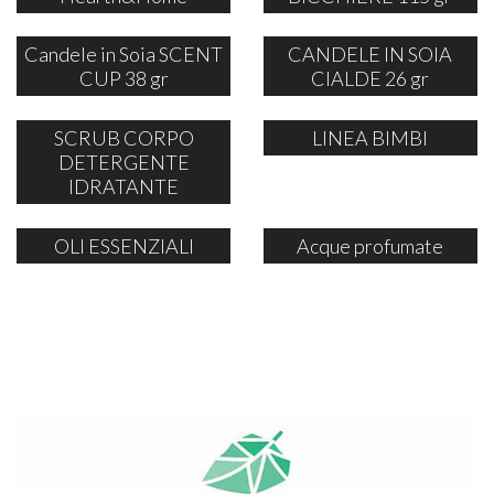
Candele in Soia SCENT
CANDELE IN SOIA
CUP 38 gr
CIALDE 26 gr
SCRUB CORPO
LINEA BIMBI
DETERGENTE
IDRATANTE
OLI ESSENZIALI
Acque profumate