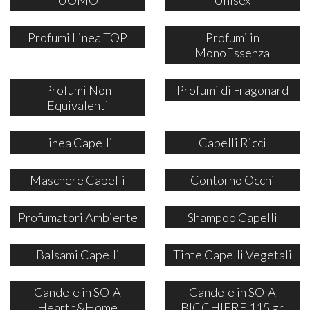
Profumi Linea TOP
Profumi in
MonoEssenza
Profumi Non
Profumi di Fragonard
Equivalenti
Linea Capelli
Capelli Ricci
Maschere Capelli
Contorno Occhi
Profumatori Ambiente
Shampoo Capelli
Balsami Capelli
Tinte Capelli Vegetali
Candele in SOIA
Candele in SOIA
Hearth&Home
BICCHIERE 115 gr