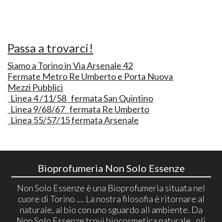
Passa a trovarci!
Siamo a Torino in Via Arsenale 42
Fermate Metro Re Umberto e Porta Nuova
Mezzi Pubblici
Linea 4 /11/58 fermata San Quintino
Linea 9/68/67 fermata Re Umberto
Linea 55/57/15 fermata Arsenale
Bioprofumeria Non Solo Essenze
Non Solo Essenze è una Bioprofumeria situata nel
cuore di Torino .... La nostra filosofia è ritornare al
naturale, al bio con uno sguardo all ambiente. Da
Non Solo Essenze trovi biocosmetica naturale , oli