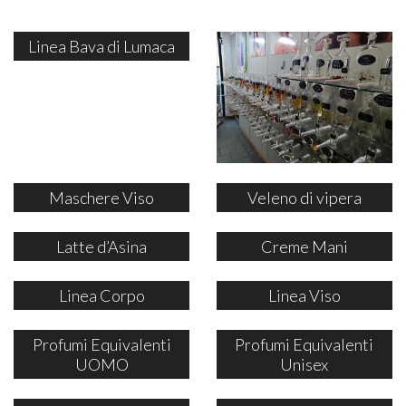
Linea Bava di Lumaca
Maschere Viso
Veleno di vipera
Latte d’Asina
Creme Mani
Linea Corpo
Linea Viso
Profumi Equivalenti
Profumi Equivalenti
UOMO
Unisex