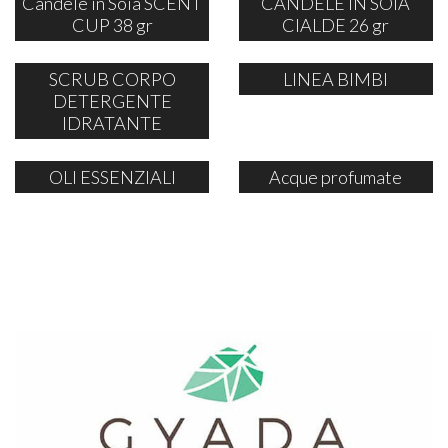
Candele in Soia SCENT
CANDELE IN SOIA
CUP 38 gr
CIALDE 26 gr
SCRUB CORPO
LINEA BIMBI
DETERGENTE
IDRATANTE
OLI ESSENZIALI
Acque profumate