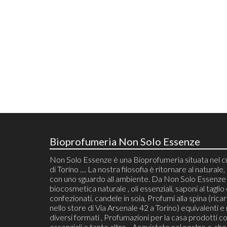
Bioprofumeria Non Solo Essenze
Non Solo Essenze è una Bioprofumeria situata nel 
di Torino .... La nostra filosofia è ritornare al naturale, 
con uno sguardo all ambiente. Da Non Solo Essenze 
biocosmetica naturale , oli essenziali, saponi al taglio
confezionati, candele in soia, Profumi alla spina (ricari
nello store di Via Arsenale 42 a Torino) equivalenti e 
diversi formati , Profumazioni per la casa prodotti co
essenziali e tanto altro... Acquistate nel nostro e-sh