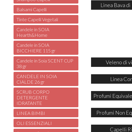
Linea Bava di
Balsami Capelli
Tinte Capelli Vegetali
Candele in SOIA
Hearth&Home
Candele in SOIA
BICCHIERE 115 gr
Candele in Soia SCENT CUP
Veleno di v
38 gr
CANDELE IN SOIA
Linea Co
CIALDE 26 gr
SCRUB CORPO
Profumi Equivale
DETERGENTE
IDRATANTE
Profumi Non Eq
LINEA BIMBI
OLI ESSENZIALI
Capelli R