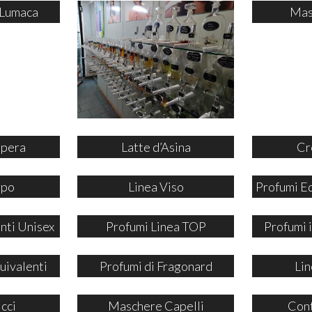
 Lumaca
Mas
ipera
Latte d’Asina
Cr
rpo
Linea Viso
Profumi E
nti Unisex
Profumi Linea TOP
Profumi
uivalenti
Profumi di Fragonard
Lin
icci
Maschere Capelli
Cont