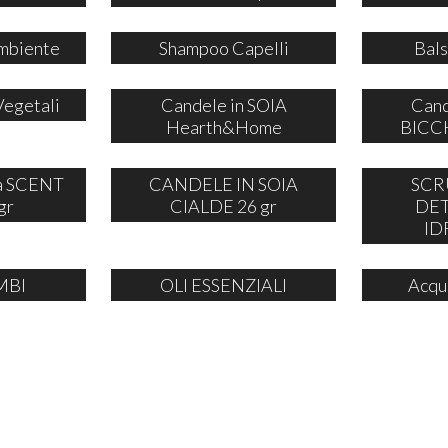
mbiente
Shampoo Capelli
Bals
Vegetali
Candele in SOIA
Cand
Hearth&Home
BICCH
ia SCENT
CANDELE IN SOIA
SCR
gr
CIALDE 26 gr
DE
ID
MBI
OLI ESSENZIALI
Acqu