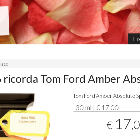
Ho
nisex
 ricorda Tom Ford Amber Ab
Tom Ford Amber Absolute S
30 ml | € 17,00
17
,
€