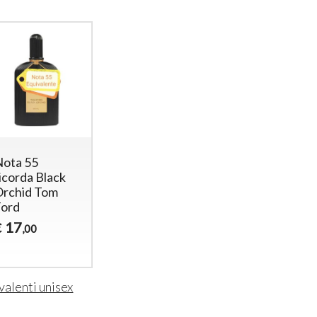
Nota 55
Nota 450
Nota 1033
icorda Black
ricorda
ricorda Om
Orchid Tom
Tabacco-
Leather To
Ford
Vaniglia Tom
Ford
Ford
17
17
€
€
,00
,00
17
€
,00
valenti unisex