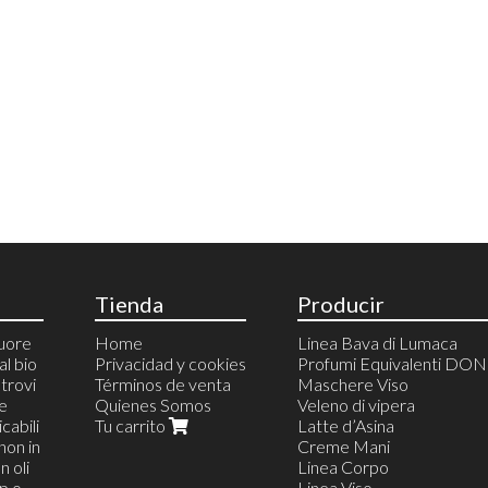
Tienda
Producir
cuore
Home
Linea Bava di Lumaca
al bio
Privacidad y cookies
Profumi Equivalenti DO
trovi
Términos de venta
Maschere Viso
 e
Quienes Somos
Veleno di vipera
cabili
Tu carrito
Latte d’Asina
non in
Creme Mani
n oli
Linea Corpo
op o
Linea Viso