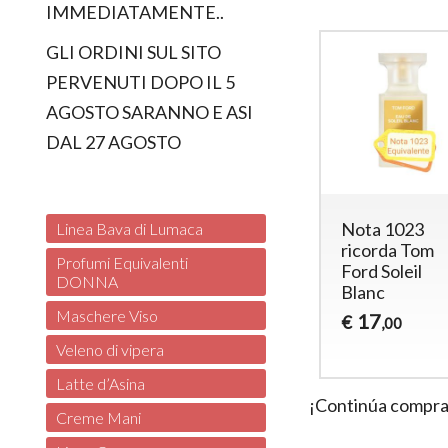
IMMEDIATAMENTE..
GLI ORDINI SUL SITO
PERVENUTI DOPO IL 5
AGOSTO SARANNO E ASI
DAL 27 AGOSTO
ta 450
Nota 1033
Nota 1023
Linea Bava di Lumaca
corda
ricorda Ombre
ricorda Tom
Profumi Equivalenti
bacco-
Leather Tom
Ford Soleil
DONNA
niglia Tom
Ford
Blanc
rd
Maschere Viso
17
17
€
€
,00
,00
17
,00
Veleno di vipera
Latte d’Asina
¡Continúa compr
Creme Mani