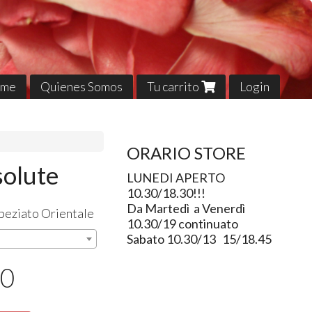
me
Quienes Somos
Tu carrito
Login
ORARIO STORE
solute
LUNEDI APERTO
10.30/18.30!!!
Da Martedì a Venerdì
peziato Orientale
10.30/19 continuato
Sabato 10.30/13 15/18.45
00