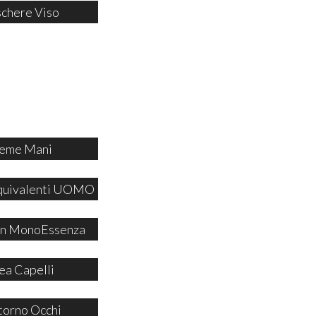
chere Viso
eme Mani
quivalenti UOMO
 in MonoEssenza
ea Capelli
orno Occhi