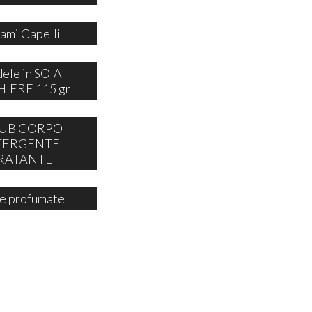
ami Capelli
ele in SOIA
IERE 115 gr
UB CORPO
TERGENTE
RATANTE
e profumate