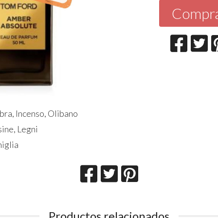
Compr
bra, Incenso, Olibano
sine, Legni
niglia
Productos relacionados