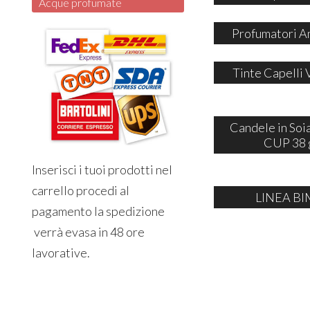
Acque profumate
Profumatori A
Tinte Capelli 
Candele in So
CUP 38 
Inserisci i tuoi prodotti nel
carrello procedi al
LINEA BI
pagamento la spedizione
verrà evasa in 48 ore
lavorative.