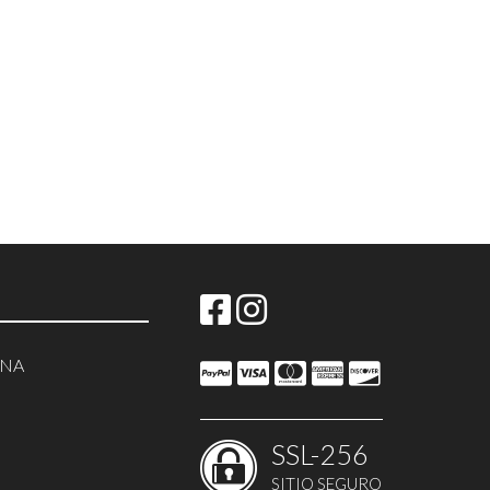
NNA
SSL-256
SITIO SEGURO