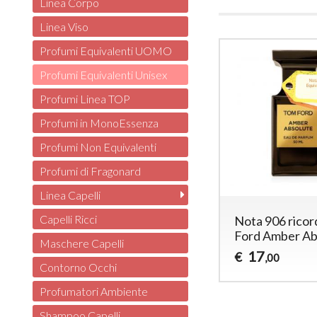
Linea Corpo
Linea Viso
Profumi Equivalenti UOMO
Profumi Equivalenti Unisex
Profumi Linea TOP
Profumi in MonoEssenza
Profumi Non Equivalenti
Profumi di Fragonard
Linea Capelli
Capelli Ricci
Nota 906 rico
Ford Amber Ab
Maschere Capelli
17
€
,00
Contorno Occhi
Profumatori Ambiente
Shampoo Capelli