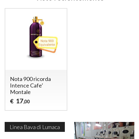
Nota 900 ricorda
Intence Cafe’
Montale
17
€
,00
Linea Bava di Lumaca