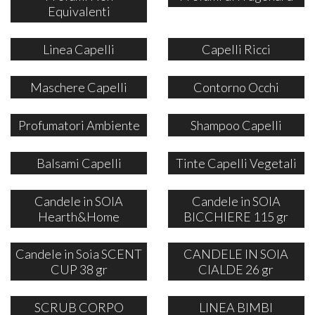
Equivalenti
Linea Capelli
Capelli Ricci
Maschere Capelli
Contorno Occhi
Profumatori Ambiente
Shampoo Capelli
Balsami Capelli
Tinte Capelli Vegetali
Candele in SOIA
Candele in SOIA
Hearth&Home
BICCHIERE 115 gr
Candele in Soia SCENT
CANDELE IN SOIA
CUP 38 gr
CIALDE 26 gr
SCRUB CORPO
LINEA BIMBI