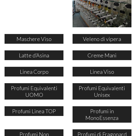
Maschere Viso
Veleno di vipera
Latte d’Asina
Creme Mani
Linea Corpo
Linea Viso
Profumi Equivalenti
Profumi Equivalenti
UOMO
Unisex
Profumi Linea TOP
Profumi in
MonoEssenza
Profumi Non
Profumi di Fragonard