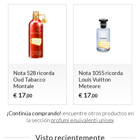
a
Nota 1055 ricorda
Nota 2005 ricorda
Louis Vuitton
Scandal Uomo
Meteore
15
€
,00
17
€
,00
¡Continúa comprando!
encuentre otros productos en
la sección
profumi equivalenti unisex
Visto recientemente