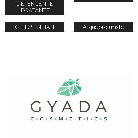
DETERGENTE
IDRATANTE
OLI ESSENZIALI
Acque profumate