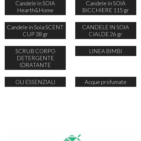
Candele in SOIA
Candele in SOIA
Hearth&Home
BICCHIERE 115 gr
Candele in Soia SCENT
CANDELE IN SOIA
CUP 38 gr
CIALDE 26 gr
SCRUB CORPO
LINEA BIMBI
DETERGENTE
IDRATANTE
OLI ESSENZIALI
Acque profumate