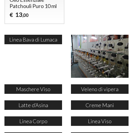
Patchouli Puro 10 ml
13
€
,00
Linea Bava di Lumaca
Maschere Viso
Veleno di vipera
Latte d’Asina
Creme Mani
Linea Corpo
Linea Viso