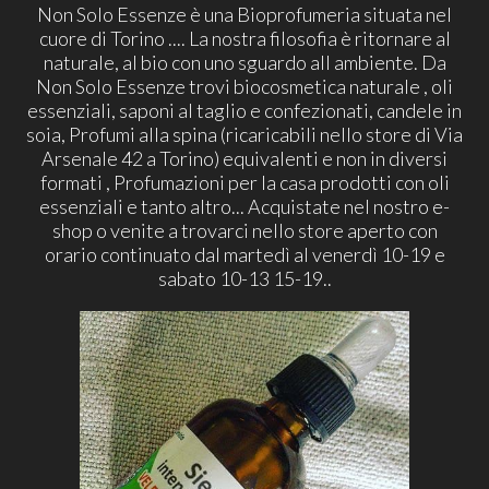
Non Solo Essenze è una Bioprofumeria situata nel
cuore di Torino .... La nostra filosofia è ritornare al
naturale, al bio con uno sguardo all ambiente. Da
Non Solo Essenze trovi biocosmetica naturale , oli
essenziali, saponi al taglio e confezionati, candele in
soia, Profumi alla spina (ricaricabili nello store di Via
Arsenale 42 a Torino) equivalenti e non in diversi
formati , Profumazioni per la casa prodotti con oli
essenziali e tanto altro... Acquistate nel nostro e-
shop o venite a trovarci nello store aperto con
orario continuato dal martedì al venerdì 10-19 e
sabato 10-13 15-19..