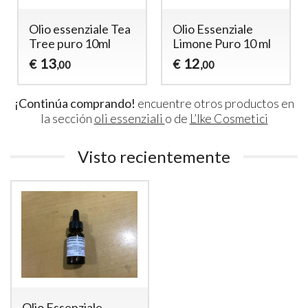
Olio essenziale Tea
Olio Essenziale
Tree puro 10ml
Limone Puro 10 ml
13
12
€
€
,00
,00
¡Continúa comprando!
encuentre otros productos en
la sección
oli essenziali
o de
L’Ike Cosmetici
Visto recientemente
Olio Essenziale