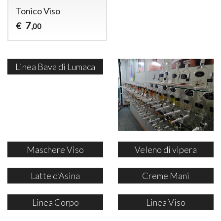
Tonico Viso
7
€
,00
Linea Bava di Lumaca
Maschere Viso
Veleno di vipera
Latte d’Asina
Creme Mani
Linea Corpo
Linea Viso