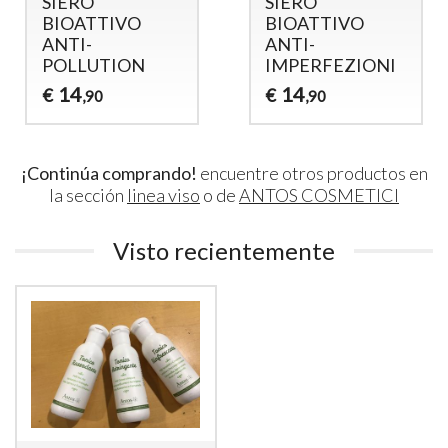
SIERO
SIERO
BIOATTIVO
BIOATTIVO
ANTI-
ANTI-
POLLUTION
IMPERFEZIONI
14
14
€
€
,90
,90
¡Continúa comprando!
encuentre otros productos en
la sección
linea viso
o de
ANTOS COSMETICI
Visto recientemente