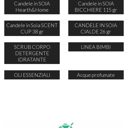
Candele in SOIA
Candele in SOIA
Hearth&Home
BICCHIERE 115 gr
Candele in Soia SCENT
CANDELE IN SOIA
CUP 38 gr
CIALDE 26 gr
SCRUB CORPO
LINEA BIMBI
DETERGENTE
IDRATANTE
OLI ESSENZIALI
Acque profumate