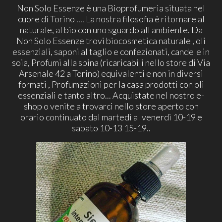
Non Solo Essenze è una Bioprofumeria situata nel
cuore di Torino .... La nostra filosofia è ritornare al
naturale, al bio con uno sguardo all ambiente. Da
Non Solo Essenze trovi biocosmetica naturale , oli
essenziali, saponi al taglio e confezionati, candele in
soia, Profumi alla spina (ricaricabili nello store di Via
Arsenale 42 a Torino) equivalenti e non in diversi
formati , Profumazioni per la casa prodotti con oli
essenziali e tanto altro... Acquistate nel nostro e-
shop o venite a trovarci nello store aperto con
orario continuato dal martedì al venerdì 10-19 e
sabato 10-13 15-19..