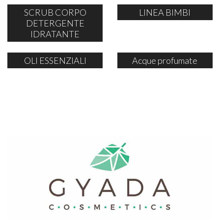
SCRUB CORPO
LINEA BIMBI
DETERGENTE
IDRATANTE
OLI ESSENZIALI
Acque profumate