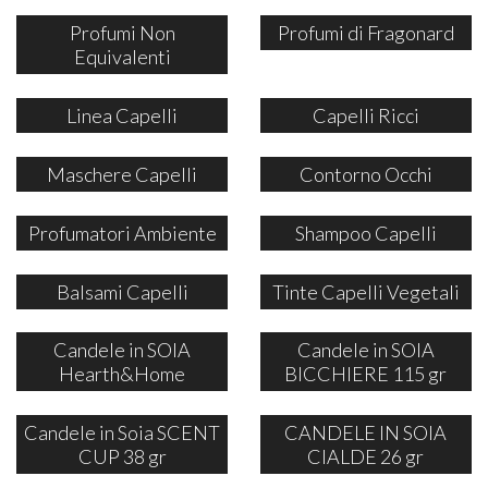
Profumi Non
Profumi di Fragonard
Equivalenti
Linea Capelli
Capelli Ricci
Maschere Capelli
Contorno Occhi
Profumatori Ambiente
Shampoo Capelli
Balsami Capelli
Tinte Capelli Vegetali
Candele in SOIA
Candele in SOIA
Hearth&Home
BICCHIERE 115 gr
Candele in Soia SCENT
CANDELE IN SOIA
CUP 38 gr
CIALDE 26 gr