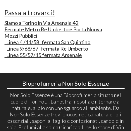
Passa a trovarci!
Siamo a Torino in Via Arsenale 42
Fermate Metro Re Umberto e Porta Nuova
Mezzi Pubblici
Linea 4 /11/58 fermata San Quintino
Linea 9/68/67 fermata Re Umberto
Linea 55/57/15 fermata Arsenale
Bioprofumeria Non Solo Essenze
Non Solo Essenze è una Bioprofumeria situata nel
cuore di Torino .... La nostra filosofia è ritornare al
naturale, al bio con uno sguardo all ambiente. Da
Non Solo Essenze trovi biocosmetica naturale , oli
essenziali, saponi al taglio e confezionati, candele in
soia, Profumi alla spina (ricaricabili nello store di Via