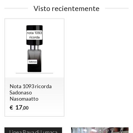
Visto recientemente
Nota 1093 ricorda
Sadonaso
Nasomaatto
17
€
,00
Linea Bava di Lumaca