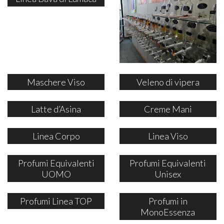
Maschere Viso
Veleno di vipera
Latte d’Asina
Creme Mani
Linea Corpo
Linea Viso
Profumi Equivalenti
Profumi Equivalenti
UOMO
Unisex
Profumi Linea TOP
Profumi in
MonoEssenza