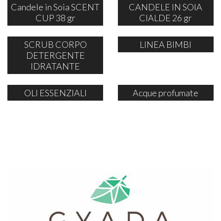
Candele in Soia SCENT
CANDELE IN SOIA
CUP 38 gr
CIALDE 26 gr
SCRUB CORPO
LINEA BIMBI
DETERGENTE
IDRATANTE
OLI ESSENZIALI
Acque profumate