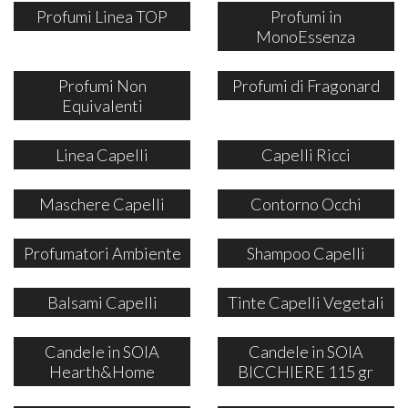
Profumi Linea TOP
Profumi in
MonoEssenza
Profumi Non
Profumi di Fragonard
Equivalenti
Linea Capelli
Capelli Ricci
Maschere Capelli
Contorno Occhi
Profumatori Ambiente
Shampoo Capelli
Balsami Capelli
Tinte Capelli Vegetali
Candele in SOIA
Candele in SOIA
Hearth&Home
BICCHIERE 115 gr