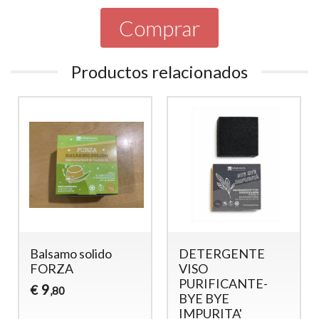
Comprar
Productos relacionados
Balsamo solido
DETERGENTE
S
FORZA
VISO
A
PURIFICANTE-
9
€
€
,80
BYE BYE
IMPURITA'