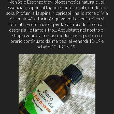
Non Solo Essenze trovi biocosmetica naturale , oli
essenziali, saponi al taglio e confezionati, candele in
soia, Profumi alla spina (ricaricabili nello store di Via
Arsenale 42 a Torino) equivalenti e non in diversi
formati , Profumazioni per la casa prodotti con oli
essenziali e tanto altro... Acquistate nel nostro e-
shop o venite a trovarci nello store aperto con
orario continuato dal martedì al venerdì 10-19 e
sabato 10-13 15-19..