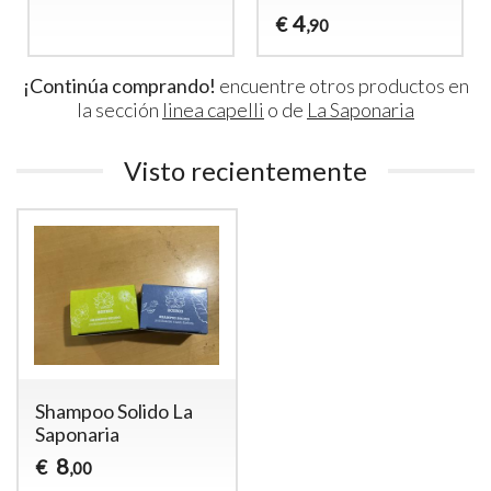
4
€
,90
¡Continúa comprando!
encuentre otros productos en
la sección
linea capelli
o de
La Saponaria
Visto recientemente
Shampoo Solido La
Saponaria
8
€
,00