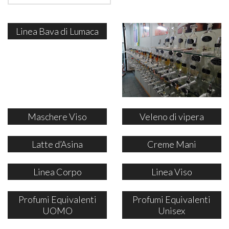
Linea Bava di Lumaca
Maschere Viso
Veleno di vipera
Latte d’Asina
Creme Mani
Linea Corpo
Linea Viso
Profumi Equivalenti
Profumi Equivalenti
UOMO
Unisex