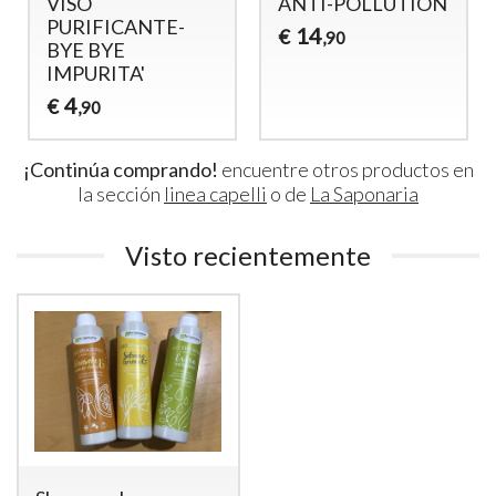
PURIFICANTE
MOSQUETA- LA
PRE-TINTA -
SAPONARIA
AVATARA
12
€
,90
9
€
,90
¡Continúa comprando!
encuentre otros productos en
la sección
linea capelli
o de
La Saponaria
Visto recientemente