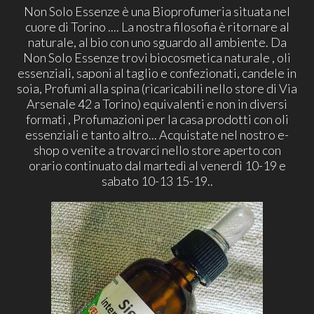
Non Solo Essenze è una Bioprofumeria situata nel
cuore di Torino .... La nostra filosofia è ritornare al
naturale, al bio con uno sguardo all ambiente. Da
Non Solo Essenze trovi biocosmetica naturale , oli
essenziali, saponi al taglio e confezionati, candele in
soia, Profumi alla spina (ricaricabili nello store di Via
Arsenale 42 a Torino) equivalenti e non in diversi
formati , Profumazioni per la casa prodotti con oli
essenziali e tanto altro... Acquistate nel nostro e-
shop o venite a trovarci nello store aperto con
orario continuato dal martedì al venerdì 10-19 e
sabato 10-13 15-19..