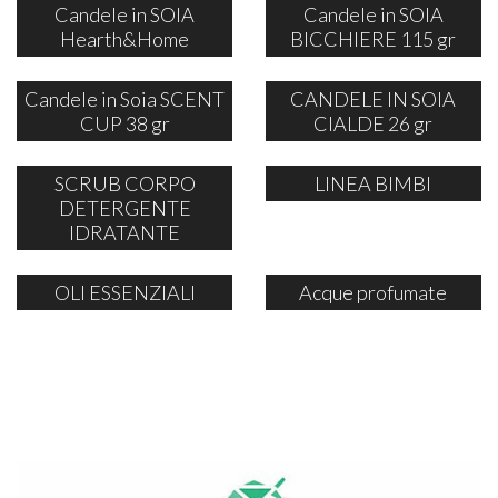
Candele in SOIA
Candele in SOIA
Hearth&Home
BICCHIERE 115 gr
Candele in Soia SCENT
CANDELE IN SOIA
CUP 38 gr
CIALDE 26 gr
SCRUB CORPO
LINEA BIMBI
DETERGENTE
IDRATANTE
OLI ESSENZIALI
Acque profumate