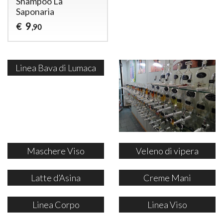
Shampoo La
Saponaria
9
€
,90
Linea Bava di Lumaca
Maschere Viso
Veleno di vipera
Latte d’Asina
Creme Mani
Linea Corpo
Linea Viso