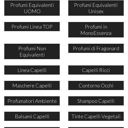
Profumi Equivalenti
Profumi Equivalenti
UOMO
Unisex
Profumi Linea TOP
Profumi in
MonoEssenza
Profumi Non
Profumi di Fragonard
Equivalenti
Linea Capelli
Capelli Ricci
Maschere Capelli
Contorno Occhi
Profumatori Ambiente
Shampoo Capelli
Balsami Capelli
Tinte Capelli Vegetali