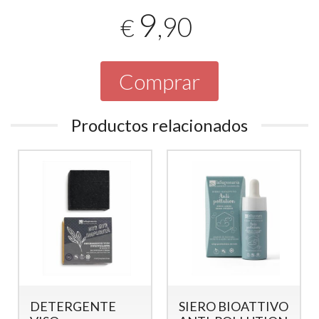
9
,90
€
Comprar
Productos relacionados
SHAMPOO
OLIO DI ROSA