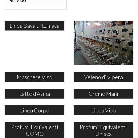
€
,00
Linea Bava di Lumaca
Maschere Viso
Veleno di vipera
Latte d’Asina
Creme Mani
Linea Corpo
Linea Viso
Profumi Equivalenti
Profumi Equivalenti
UOMO
Unisex