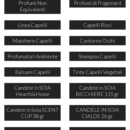
Profumi Non
Profumi di Fragonard
Equivalenti
Linea Capelli
Capelli Ricci
Maschere Capelli
Contorno Occhi
Profumatori Ambiente
Shampoo Capelli
Balsami Capelli
Tinte Capelli Vegetali
Candele in SOIA
Candele in SOIA
Hearth&Home
BICCHIERE 115 gr
Candele in Soia SCENT
CANDELE IN SOIA
CUP 38 gr
CIALDE 26 gr