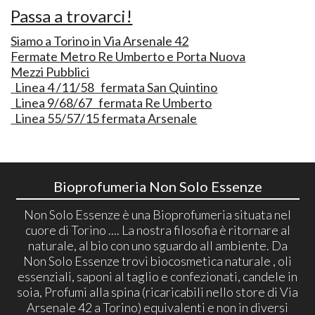
Passa a trovarci!
Siamo a Torino in Via Arsenale 42
Fermate Metro Re Umberto e Porta Nuova
Mezzi Pubblici
Linea 4 /11/58 fermata San Quintino
Linea 9/68/67 fermata Re Umberto
Linea 55/57/15 fermata Arsenale
Bioprofumeria Non Solo Essenze
Non Solo Essenze è una Bioprofumeria situata nel
cuore di Torino .... La nostra filosofia è ritornare al
naturale, al bio con uno sguardo all ambiente. Da
Non Solo Essenze trovi biocosmetica naturale , oli
essenziali, saponi al taglio e confezionati, candele in
soia, Profumi alla spina (ricaricabili nello store di Via
Arsenale 42 a Torino) equivalenti e non in diversi