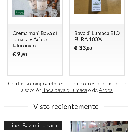
Crema mani Bava di
Bava di Lumaca BIO
lumaca e Acido
PURA 100%
Ialuronico
33
€
,00
9
€
,90
¡Continúa comprando!
encuentre otros productos en
la sección
linea bava di lumaca
o de
Ardes
Visto recientemente
Linea Bava di Lumaca