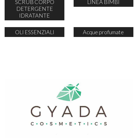
SCRUB CORPO
LINEA BIMBI
DETERGENTE
IDRATANTE
OLI ESSENZIALI
Acque profumate