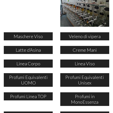
Maschere Viso
Veleno di vipera
Latte d’Asina
Creme Mani
Linea Corpo
Linea Viso
Profumi Equivalenti
Profumi Equivalenti
UOMO
Unisex
Profumi Linea TOP
Profumi in
MonoEssenza