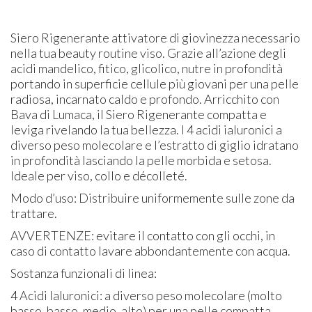
Siero Rigenerante attivatore di giovinezza necessario
nella tua beauty routine viso. Grazie all’azione degli
acidi mandelico, fitico, glicolico, nutre in profondità
portando in superficie cellule più giovani per una pelle
radiosa, incarnato caldo e profondo. Arricchito con
Bava di Lumaca, il Siero Rigenerante compatta e
leviga rivelando la tua bellezza. I 4 acidi ialuronici a
diverso peso molecolare e l’estratto di giglio idratano
in profondità lasciando la pelle morbida e setosa.
Ideale per viso, collo e décolleté.
Modo d’uso: Distribuire uniformemente sulle zone da
trattare.
AVVERTENZE: evitare il contatto con gli occhi, in
caso di contatto lavare abbondantemente con acqua.
Sostanza funzionali di linea:
4 Acidi Ialuronici: a diverso peso molecolare (molto
basso, basso, medio, alto) per una pelle compatta,