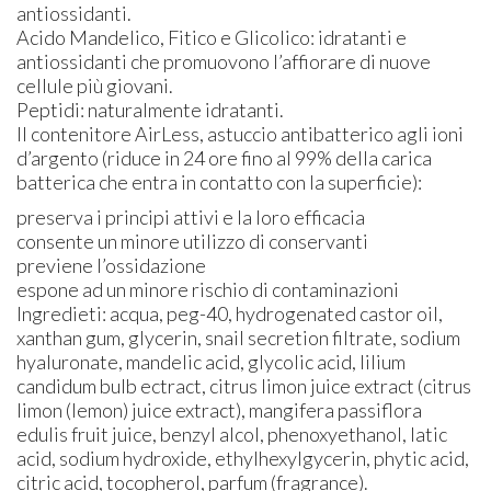
antiossidanti.
Acido Mandelico, Fitico e Glicolico: idratanti e
antiossidanti che promuovono l’affiorare di nuove
cellule più giovani.
Peptidi: naturalmente idratanti.
Il contenitore AirLess, astuccio antibatterico agli ioni
d’argento (riduce in 24 ore fino al 99% della carica
batterica che entra in contatto con la superficie):
preserva i principi attivi e la loro efficacia
consente un minore utilizzo di conservanti
previene l’ossidazione
espone ad un minore rischio di contaminazioni
Ingredieti: acqua, peg-40, hydrogenated castor oil,
xanthan gum, glycerin, snail secretion filtrate, sodium
hyaluronate, mandelic acid, glycolic acid, lilium
candidum bulb ectract, citrus limon juice extract (citrus
limon (lemon) juice extract), mangifera passiflora
edulis fruit juice, benzyl alcol, phenoxyethanol, latic
acid, sodium hydroxide, ethylhexylgycerin, phytic acid,
citric acid, tocopherol, parfum (fragrance).