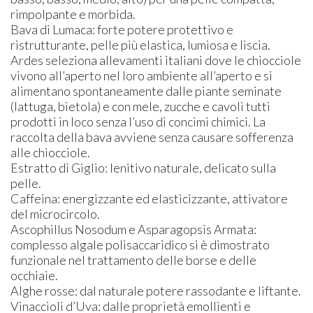
rimpolpante e morbida.
Bava di Lumaca: forte potere protettivo e
ristrutturante, pelle più elastica, lumiosa e liscia.
Ardes seleziona allevamenti italiani dove le chiocciole
vivono all’aperto nel loro ambiente all’aperto e si
alimentano spontaneamente dalle piante seminate
(lattuga, bietola) e con mele, zucche e cavoli tutti
prodotti in loco senza l’uso di concimi chimici. La
raccolta della bava avviene senza causare sofferenza
alle chiocciole.
Estratto di Giglio: lenitivo naturale, delicato sulla
pelle.
Caffeina: energizzante ed elasticizzante, attivatore
del microcircolo.
Ascophillus Nosodum e Asparagopsis Armata:
complesso algale polisaccaridico si è dimostrato
funzionale nel trattamento delle borse e delle
occhiaie.
Alghe rosse: dal naturale potere rassodante e liftante.
Vinaccioli d’Uva: dalle proprietà emollienti e