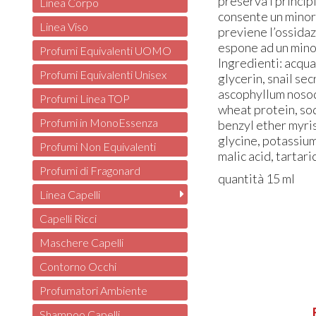
preserva i principi 
Linea Corpo
consente un minore
Linea Viso
previene l’ossida
espone ad un mino
Profumi Equivalenti UOMO
Ingredienti: acqu
Profumi Equivalenti Unisex
glycerin, snail se
ascophyllum nosod
Profumi Linea TOP
wheat protein, so
Profumi in MonoEssenza
benzyl ether myris
glycine, potassium 
Profumi Non Equivalenti
malic acid, tartari
Profumi di Fragonard
quantità 15 ml
Linea Capelli
Capelli Ricci
Maschere Capelli
Contorno Occhi
Profumatori Ambiente
Shampoo Capelli