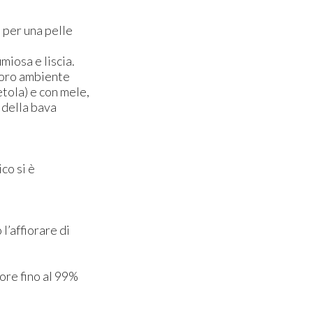
) per una pelle
miosa e liscia.
 loro ambiente
tola) e con mele,
a della bava
co si è
l’affiorare di
 ore fino al 99%