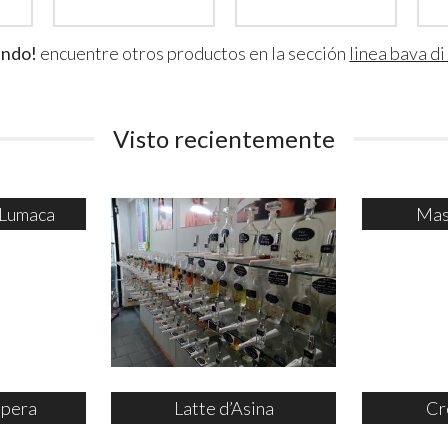
ando!
encuentre otros productos en la sección
linea bava d
Visto recientemente
 Lumaca
Mas
ipera
Latte d’Asina
Cr