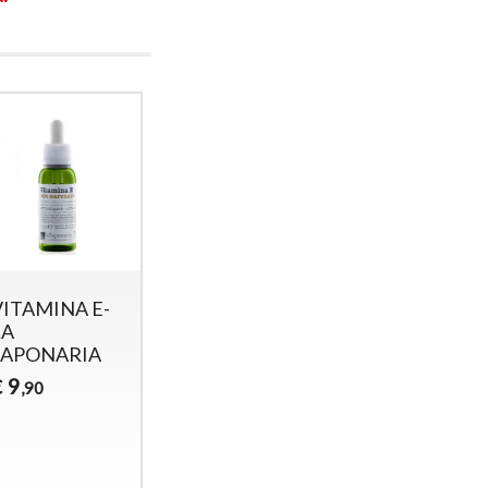
VITAMINA E-
Crema
Siero corpo
LA
superidratante
Super
SAPONARIA
corpo 400 ml
Rassodant
Bava di
200 ml Bava
9
€
,90
Lumaca +
Lumaca e
Acido
acido
Ialuronico
Ialuronico
35
30
€
€
,00
,00