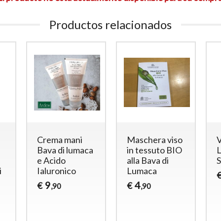
Productos relacionados
Crema mani
Maschera viso
Bava di lumaca
in tessuto BIO
e Acido
alla Bava di
i
Ialuronico
Lumaca
9
4
€
€
,90
,90