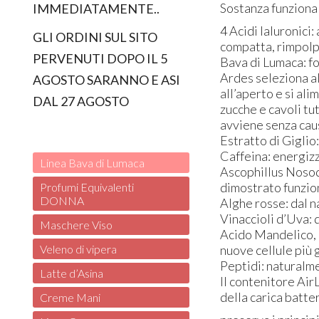
Sostanza funzionali
IMMEDIATAMENTE..
4 Acidi Ialuronici
GLI ORDINI SUL SITO
compatta, rimpolp
PERVENUTI DOPO IL 5
Bava di Lumaca: fo
Ardes seleziona al
AGOSTO SARANNO E ASI
all’aperto e si al
DAL 27 AGOSTO
zucche e cavoli tut
avviene senza caus
Estratto di Giglio:
Caffeina: energizz
Linea Bava di Lumaca
Ascophillus Nosod
dimostrato funzion
Profumi Equivalenti
DONNA
Alghe rosse: dal n
Vinaccioli d’Uva: 
Maschere Viso
Acido Mandelico, F
nuove cellule più 
Veleno di vipera
Peptidi: naturalme
Latte d’Asina
Il contenitore AirL
della carica batter
Creme Mani