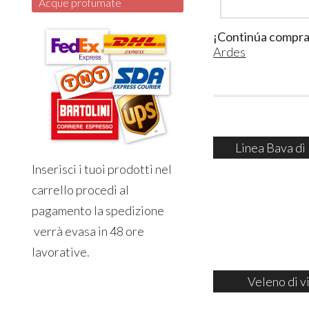
Acque profumate
¡Continúa compr
Ardes
Linea Bava di
Inserisci i tuoi prodotti nel
carrello procedi al
pagamento la spedizione
verrà evasa in 48 ore
lavorative.
Veleno di v