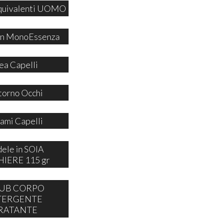
quivalenti UOMO
 in MonoEssenza
ea Capelli
orno Occhi
ami Capelli
ele in SOIA
IERE 115 gr
UB CORPO
TERGENTE
RATANTE