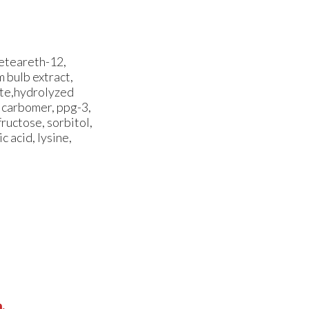
ceteareth-12,
m bulb extract,
ate,hydrolyzed
 carbomer, ppg-3,
ructose, sorbitol,
c acid, lysine,
.