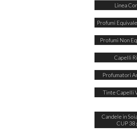
Linea Co
Profumi Equivale
Profumi Non Eq
Capelli R
Profumatori A
Tinte Capelli 
Candele in So
CUP 38 