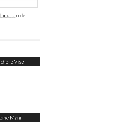
i lumaca
o de
chere Viso
eme Mani