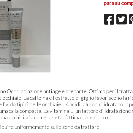
para su comp
no Occhi ad azione antiage e drenante. Ottimo per il trat
 occhiaie. La caffeina e l’estratto di giglio favoriscono la r
 livido tipici delle occhiaie. I 4 acidi ialuronici idratano la p
 Lumaca la compatta. La vitamina E, un fattore di idratazione 
zona occhi liscia come la seta. Ottima base trucco.
ibuire uniformemente sulle zone da trattare.