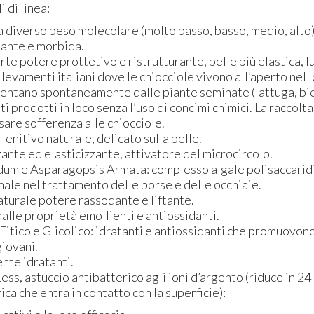
 di linea:
: a diverso peso molecolare (molto basso, basso, medio, alto
ante e morbida.
rte potere prottetivo e ristrutturante, pelle più elastica, lu
levamenti italiani dove le chiocciole vivono all’aperto nel
imentano spontaneamente dalle piante seminate (lattuga, bie
ti prodotti in loco senza l’uso di concimi chimici. La raccolt
are sofferenza alle chiocciole.
 lenitivo naturale, delicato sulla pelle.
ante ed elasticizzante, attivatore del microcircolo.
um e Asparagopsis Armata: complesso algale polisaccaridi
ale nel trattamento delle borse e delle occhiaie.
aturale potere rassodante e liftante.
dalle proprietà emollienti e antiossidanti.
itico e Glicolico: idratanti e antiossidanti che promuovono 
giovani.
nte idratanti.
ess, astuccio antibatterico agli ioni d’argento (riduce in 24
ica che entra in contatto con la superficie):