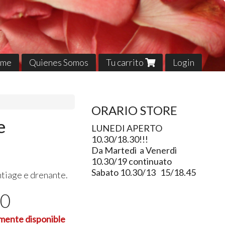
me
Quienes Somos
Tu carrito
Login
ORARIO STORE
e
LUNEDI APERTO
10.30/18.30!!!
Da Martedì a Venerdì
10.30/19 continuato
Sabato 10.30/13 15/18.45
ntiage e drenante.
00
lmente disponible