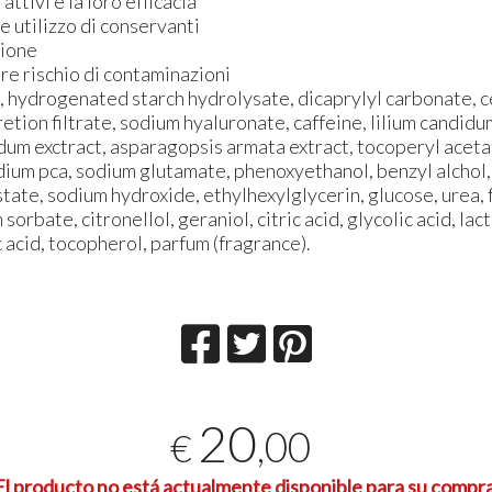
attivi e la loro efficacia
 utilizzo di conservanti
zione
re rischio di contaminazioni
a, hydrogenated starch hydrolysate, dicaprylyl carbonate, 
cretion filtrate, sodium hyaluronate, caffeine, lilium candidu
um exctract, asparagopsis armata extract, tocoperyl acet
dium pca, sodium glutamate, phenoxyethanol, benzyl alchol,
tate, sodium hydroxide, ethylhexylglycerin, glucose, urea, f
sorbate, citronellol, geraniol, citric acid, glycolic acid, lacti
c acid, tocopherol, parfum (fragrance).
20
,00
€
El producto no está actualmente disponible para su compra