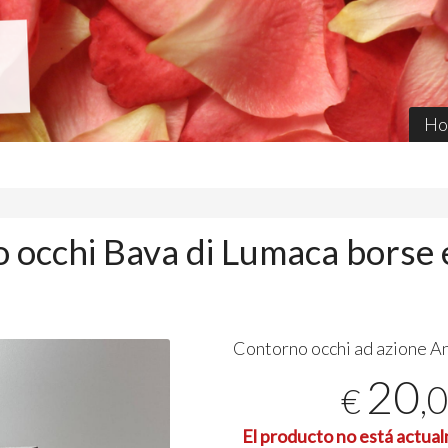
Ho
 occhi Bava di Lumaca borse 
Contorno occhi ad azione A
20
,
€
El producto no está actua