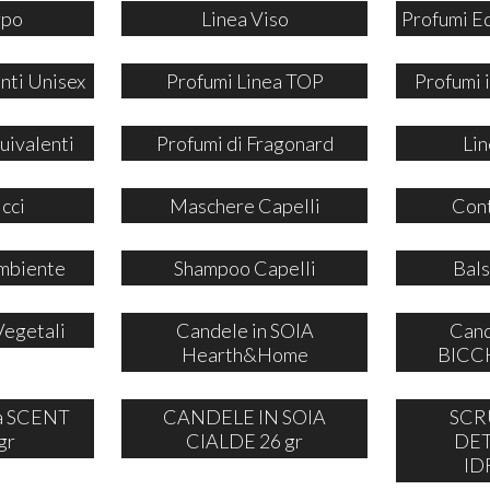
rpo
Linea Viso
Profumi E
nti Unisex
Profumi Linea TOP
Profumi
uivalenti
Profumi di Fragonard
Lin
icci
Maschere Capelli
Cont
mbiente
Shampoo Capelli
Bals
Vegetali
Candele in SOIA
Cand
Hearth&Home
BICCH
ia SCENT
CANDELE IN SOIA
SCR
gr
CIALDE 26 gr
DE
ID